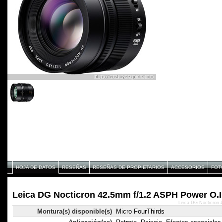
HOJA DE DATOS
RESEÑAS
RESEÑAS DE PROPIETARIOS
ACCESORIOS
FOT
Leica DG Nocticron 42.5mm f/1.2 ASPH Power O.I.
Leica DG Nocticron 
Montura(s) disponible(s)
Micro FourThirds