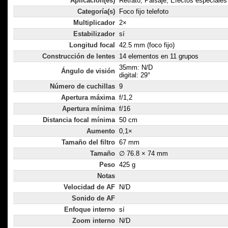
Aplicación(es)
Retrato, Paisaje, Efectos especiales
Categoría(s)
Foco fijo telefoto
Multiplicador
2×
Estabilizador
sí
Longitud focal
42.5 mm (foco fijo)
Construcción de lentes
14 elementos en 11 grupos
35mm: N/D
Ángulo de visión
digital: 29°
Número de cuchillas
9
Apertura máxima
f/1,2
Apertura mínima
f/16
Distancia focal mínima
50 cm
Aumento
0,1×
Tamaño del filtro
67 mm
Tamaño
∅ 76.8 × 74 mm
Peso
425 g
Notas
Velocidad de AF
N/D
Sonido de AF
Enfoque interno
sí
Zoom interno
N/D