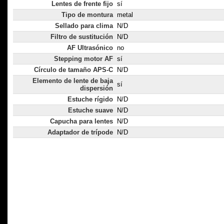
Lentes de frente fijo
sí
Tipo de montura
metal
Sellado para clima
N/D
Filtro de sustitución
N/D
AF Ultrasónico
no
Stepping motor AF
sí
Círculo de tamaño APS-C
N/D
Elemento de lente de baja
sí
dispersión
Estuche rígido
N/D
Estuche suave
N/D
Capucha para lentes
N/D
Adaptador de trípode
N/D