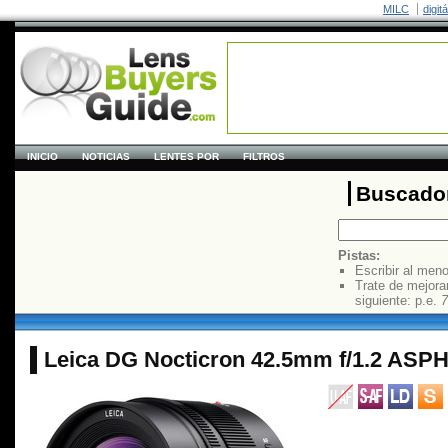
MILC
digit
INICIO
NOTICIAS
LENTES POR
FILTROS
Buscador
Pistas:
Escribir al men
Trate de mejora
siguiente: p.e.
7
Leica DG Nocticron 42.5mm f/1.2 ASPH