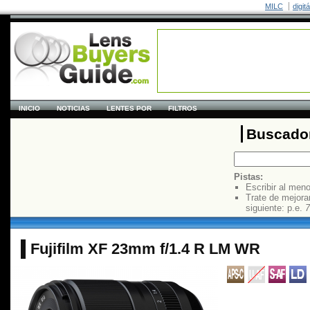
MILC
digit
INICIO
NOTICIAS
LENTES POR
FILTROS
Buscador
Pistas:
Escribir al men
Trate de mejora
siguiente: p.e.
7
Fujifilm XF 23mm f/1.4 R LM WR