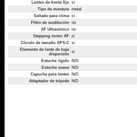
Lentes de frente fijo
sí
Tipo de montura
metal
Sellado para clima
sí
Filtro de sustitución
no
AF Ultrasónico
no
Stepping motor AF
sí
Círculo de tamaño APS-C
sí
Elemento de lente de baja
sí
dispersión
Estuche rígido
N/D
Estuche suave
N/D
Capucha para lentes
N/D
Adaptador de trípode
N/D