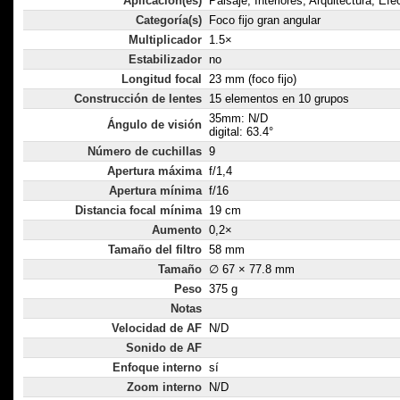
Aplicación(es)
Paisaje, Interiores, Arquitectura, Ef
Categoría(s)
Foco fijo gran angular
Multiplicador
1.5×
Estabilizador
no
Longitud focal
23 mm (foco fijo)
Construcción de lentes
15 elementos en 10 grupos
35mm: N/D
Ángulo de visión
digital: 63.4°
Número de cuchillas
9
Apertura máxima
f/1,4
Apertura mínima
f/16
Distancia focal mínima
19 cm
Aumento
0,2×
Tamaño del filtro
58 mm
Tamaño
∅ 67 × 77.8 mm
Peso
375 g
Notas
Velocidad de AF
N/D
Sonido de AF
Enfoque interno
sí
Zoom interno
N/D