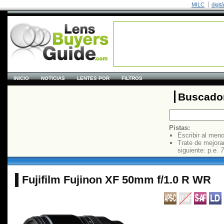
MILC
digit
INICIO
NOTICIAS
LENTES POR
FILTROS
Buscador
Pistas:
Escribir al men
Trate de mejora
siguiente: p.e.
7
Fujifilm Fujinon XF 50mm f/1.0 R WR