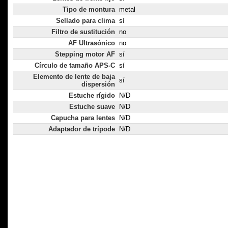
Tipo de montura
metal
Sellado para clima
sí
Filtro de sustitución
no
AF Ultrasónico
no
Stepping motor AF
sí
Círculo de tamaño APS-C
sí
Elemento de lente de baja
sí
dispersión
Estuche rígido
N/D
Estuche suave
N/D
Capucha para lentes
N/D
Adaptador de trípode
N/D