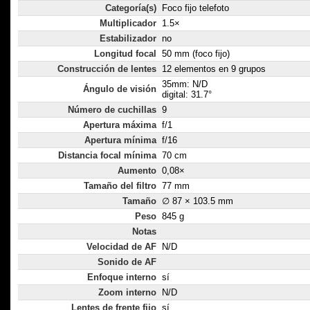
Categoría(s)
Foco fijo telefoto
Multiplicador
1.5×
Estabilizador
no
Longitud focal
50 mm (foco fijo)
Construcción de lentes
12 elementos en 9 grupos
35mm: N/D
Ángulo de visión
digital: 31.7°
Número de cuchillas
9
Apertura máxima
f/1
Apertura mínima
f/16
Distancia focal mínima
70 cm
Aumento
0,08×
Tamaño del filtro
77 mm
Tamaño
∅ 87 × 103.5 mm
Peso
845 g
Notas
Velocidad de AF
N/D
Sonido de AF
Enfoque interno
sí
Zoom interno
N/D
Lentes de frente fijo
sí