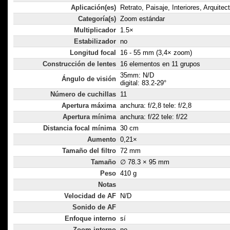
Aplicación(es)
Retrato, Paisaje, Interiores, Arquitec
Categoría(s)
Zoom estándar
Multiplicador
1.5×
Estabilizador
no
Longitud focal
16 - 55 mm (3,4× zoom)
Construcción de lentes
16 elementos en 11 grupos
35mm: N/D
Ángulo de visión
digital: 83.2-29°
Número de cuchillas
11
Apertura máxima
anchura: f/2,8 tele: f/2,8
Apertura mínima
anchura: f/22 tele: f/22
Distancia focal mínima
30 cm
Aumento
0,21×
Tamaño del filtro
72 mm
Tamaño
∅ 78.3 × 95 mm
Peso
410 g
Notas
Velocidad de AF
N/D
Sonido de AF
Enfoque interno
sí
Zoom interno
no