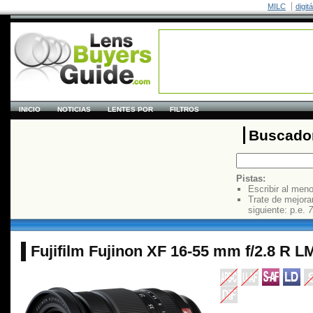
MILC
digit
INICIO
NOTICIAS
LENTES POR
FILTROS
Buscador
Pistas:
Escribir al men
Trate de mejora
siguiente: p.e.
7
Fujifilm Fujinon XF 16-55 mm f/2.8 R L