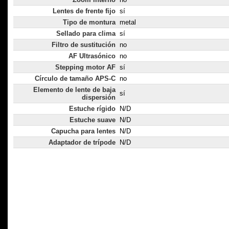
Lentes de frente fijo
sí
Tipo de montura
metal
Sellado para clima
sí
Filtro de sustitución
no
AF Ultrasónico
no
Stepping motor AF
sí
Círculo de tamaño APS-C
no
Elemento de lente de baja
sí
dispersión
Estuche rígido
N/D
Estuche suave
N/D
Capucha para lentes
N/D
Adaptador de trípode
N/D