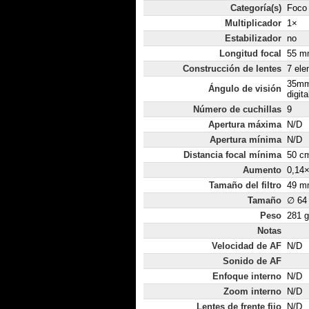
Categoría(s)
Foco 
Multiplicador
1×
Estabilizador
no
Longitud focal
55 mm
Construcción de lentes
7 ele
35mm
Ángulo de visión
digita
Número de cuchillas
9
Apertura máxima
N/D
Apertura mínima
N/D
Distancia focal mínima
50 c
Aumento
0,14
Tamaño del filtro
49 m
Tamaño
∅ 64
Peso
281 g
Notas
Velocidad de AF
N/D
Sonido de AF
Enfoque interno
N/D
Zoom interno
N/D
Lentes de frente fijo
N/D