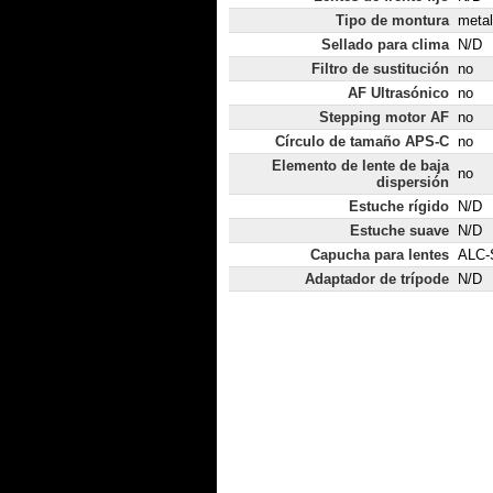
Tipo de montura
metal
Sellado para clima
N/D
Filtro de sustitución
no
AF Ultrasónico
no
Stepping motor AF
no
Círculo de tamaño APS-C
no
Elemento de lente de baja
no
dispersión
Estuche rígido
N/D
Estuche suave
N/D
Capucha para lentes
ALC-
Adaptador de trípode
N/D