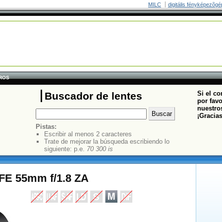
MILC
digitális fényképezõgé
TROS
Si el co
Buscador de lentes
por fav
nuestros
¡Gracia
Pistas:
Escribir al menos 2 caracteres
Trate de mejorar la búsqueda escribiendo lo
siguiente: p.e.
70 300 is
 FE 55mm f/1.8 ZA