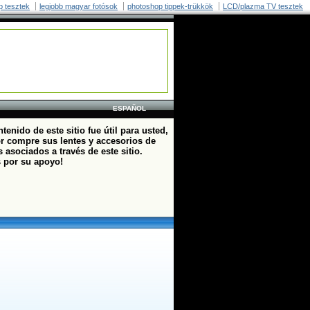
p tesztek
legjobb magyar fotósok
photoshop tippek-trükkök
LCD/plazma TV tesztek
ESPAÑOL
ntenido de este sitio fue útil para usted,
or compre sus lentes y accesorios de
 asociados a través de este sitio.
s por su apoyo!