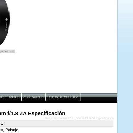
ROPIETARIOS
ACCESORIOS
FOTOS DE MUESTRA
m f/1.8 ZA Especificación
Carl Zeiss Sonnar T* FE 55mm f/1.8 ZA Especificación
 E
to, Paisaje