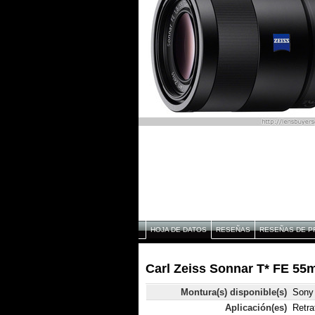
HOJA DE DATOS
RESEÑAS
RESEÑAS DE P
Carl Zeiss Sonnar T* FE 55m
Montura(s) disponible(s)
Sony
Aplicación(es)
Retra