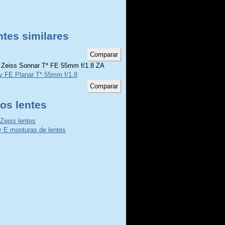
ntes similares
 Zeiss Sonnar T* FE 55mm f/1.8 ZA
y FE Planar T* 55mm f/1.8
os lentes
 Zeiss lentes
 E monturas de lentes