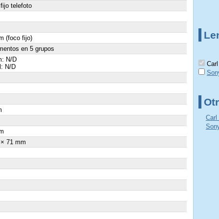
fijo telefoto
Le
 (foco fijo)
mentos en 5 grupos
: N/D
Carl
l: N/D
Son
Otr
m
Carl
×
Sony
m
 × 71 mm