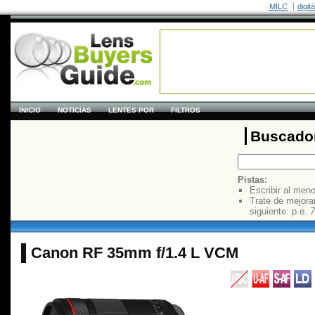
MILC
digit
INICIO
NOTICIAS
LENTES POR
FILTROS
Buscador
Pistas:
Escribir al men
Trate de mejora
siguiente: p.e.
7
Canon RF 35mm f/1.4 L VCM