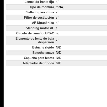
Lentes de frente fijo
sí
Tipo de montura
metal
Sellado para clima
sí
Filtro de sustitución
sí
AF Ultrasónico
sí
Stepping motor AF
sí
Círculo de tamaño APS-C
no
Elemento de lente de baja
sí
dispersión
Estuche rígido
N/D
Estuche suave
N/D
Capucha para lentes
N/D
Adaptador de trípode
N/D