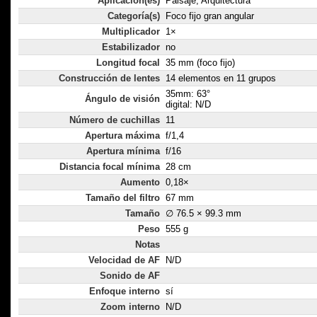
Aplicación(es)
Paisaje, Arquitectura
Categoría(s)
Foco fijo gran angular
Multiplicador
1×
Estabilizador
no
Longitud focal
35 mm (foco fijo)
Construcción de lentes
14 elementos en 11 grupos
35mm: 63°
Ángulo de visión
digital: N/D
Número de cuchillas
11
Apertura máxima
f/1,4
Apertura mínima
f/16
Distancia focal mínima
28 cm
Aumento
0,18×
Tamaño del filtro
67 mm
Tamaño
∅ 76.5 × 99.3 mm
Peso
555 g
Notas
Velocidad de AF
N/D
Sonido de AF
Enfoque interno
sí
Zoom interno
N/D