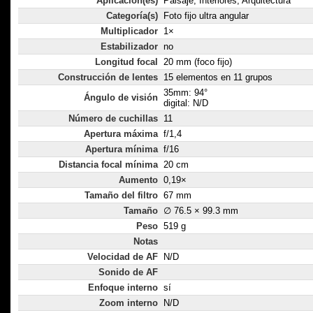
Aplicación(es)
Paisaje, Interiores, Arquitectura
Categoría(s)
Foto fijo ultra angular
Multiplicador
1×
Estabilizador
no
Longitud focal
20 mm (foco fijo)
Construcción de lentes
15 elementos en 11 grupos
35mm: 94°
Ángulo de visión
digital: N/D
Número de cuchillas
11
Apertura máxima
f/1,4
Apertura mínima
f/16
Distancia focal mínima
20 cm
Aumento
0,19×
Tamaño del filtro
67 mm
Tamaño
∅ 76.5 × 99.3 mm
Peso
519 g
Notas
Velocidad de AF
N/D
Sonido de AF
Enfoque interno
sí
Zoom interno
N/D