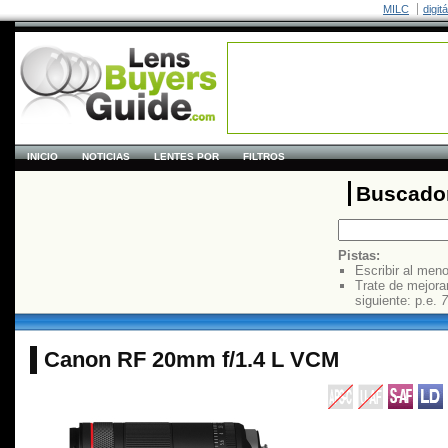
MILC
digit
INICIO
NOTICIAS
LENTES POR
FILTROS
Buscador
Pistas:
Escribir al men
Trate de mejora
siguiente: p.e.
7
Canon RF 20mm f/1.4 L VCM