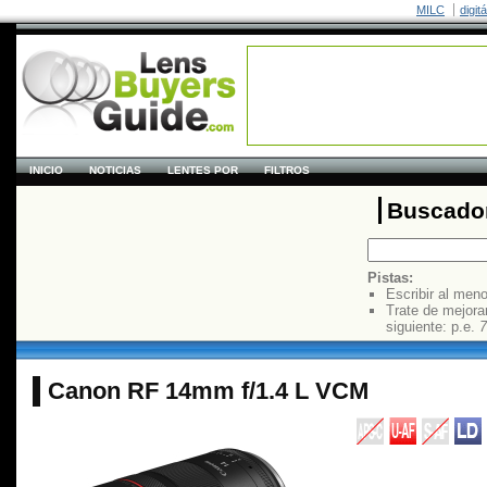
MILC
digit
INICIO
NOTICIAS
LENTES POR
FILTROS
Buscador
Pistas:
Escribir al men
Trate de mejora
siguiente: p.e.
7
Canon RF 14mm f/1.4 L VCM