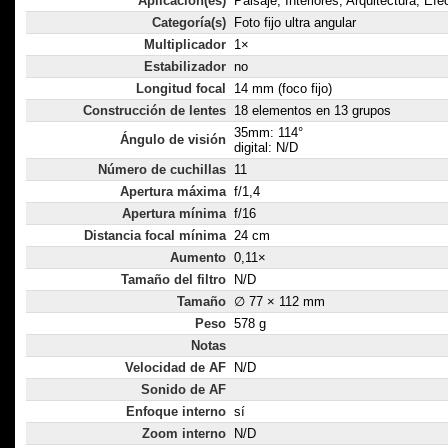
Aplicación(es)
Paisaje, Interiores, Arquitectura, Ef
Categoría(s)
Foto fijo ultra angular
Multiplicador
1×
Estabilizador
no
Longitud focal
14 mm (foco fijo)
Construcción de lentes
18 elementos en 13 grupos
35mm: 114°
Ángulo de visión
digital: N/D
Número de cuchillas
11
Apertura máxima
f/1,4
Apertura mínima
f/16
Distancia focal mínima
24 cm
Aumento
0,11×
Tamaño del filtro
N/D
Tamaño
∅ 77 × 112 mm
Peso
578 g
Notas
Velocidad de AF
N/D
Sonido de AF
Enfoque interno
sí
Zoom interno
N/D