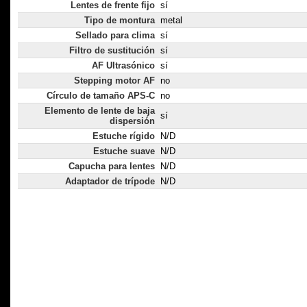
Lentes de frente fijo
sí
Tipo de montura
metal
Sellado para clima
sí
Filtro de sustitución
sí
AF Ultrasónico
sí
Stepping motor AF
no
Círculo de tamaño APS-C
no
Elemento de lente de baja
sí
dispersión
Estuche rígido
N/D
Estuche suave
N/D
Capucha para lentes
N/D
Adaptador de trípode
N/D