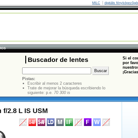
MILC
digitális fényképezõgé
TROS
Si el co
Buscador de lentes
por fav
nuestros
¡Gracia
Pistas:
Escribir al menos 2 caracteres
Trate de mejorar la búsqueda escribiendo lo
siguiente: p.e.
70 300 is
f/2.8 L IS USM