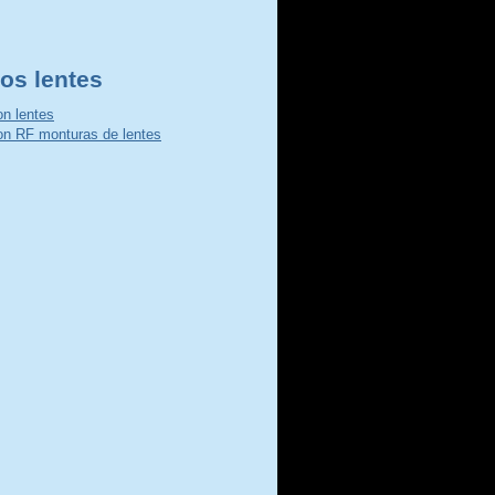
os lentes
n lentes
n RF monturas de lentes