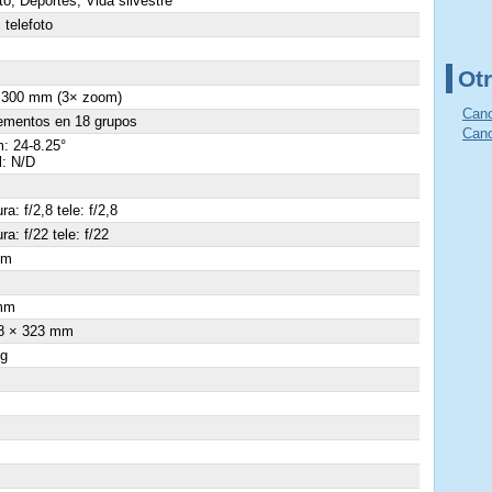
to, Deportes, Vida silvestre
telefoto
Otr
- 300 mm (3× zoom)
Cano
ementos en 18 grupos
Cano
: 24-8.25°
l: N/D
ra: f/2,8 tele: f/2,8
ra: f/22 tele: f/22
cm
×
mm
8 × 323 mm
 g