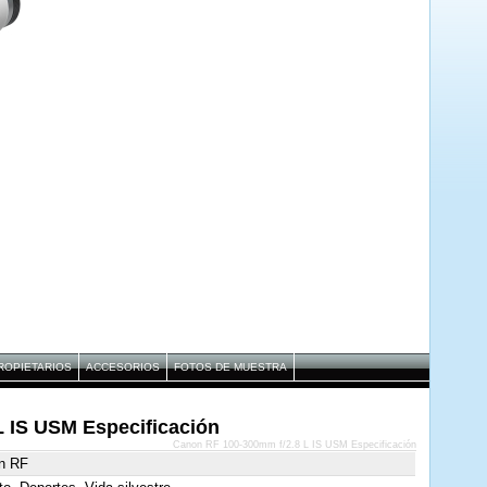
ROPIETARIOS
ACCESORIOS
FOTOS DE MUESTRA
 IS USM Especificación
Canon RF 100-300mm f/2.8 L IS USM Especificación
n RF