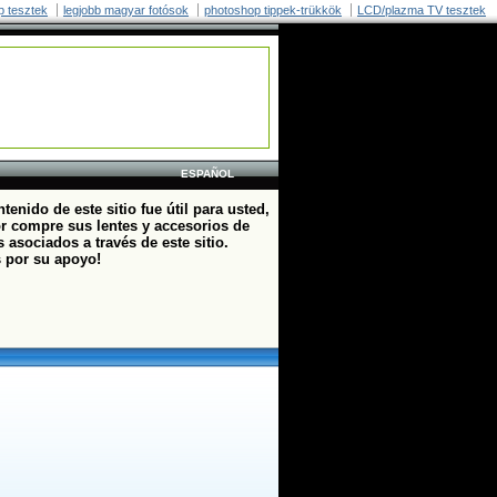
p tesztek
legjobb magyar fotósok
photoshop tippek-trükkök
LCD/plazma TV tesztek
ESPAÑOL
ntenido de este sitio fue útil para usted,
or compre sus lentes y accesorios de
 asociados a través de este sitio.
s por su apoyo!