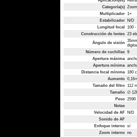
Aplicación(es)
Retra
Categoría(s)
Zoom 
Multiplicador
1×
Estabilizador
N/D
Longitud focal
100 
Construcción de lentes
23 el
35mm
Ángulo de visión
digita
Número de cuchillas
9
Apertura máxima
anchu
Apertura mínima
anchu
Distancia focal mínima
180 
Aumento
0,16
Tamaño del filtro
112 
Tamaño
∅ 12
Peso
2590
Notas
Velocidad de AF
N/D
Sonido de AF
Enfoque interno
sí
Zoom interno
no