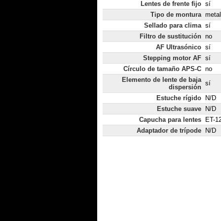
Lentes de frente fijo
sí
Tipo de montura
metal
Sellado para clima
sí
Filtro de sustitución
no
AF Ultrasónico
sí
Stepping motor AF
sí
Círculo de tamaño APS-C
no
Elemento de lente de baja
sí
dispersión
Estuche rígido
N/D
Estuche suave
N/D
Capucha para lentes
ET-12
Adaptador de trípode
N/D