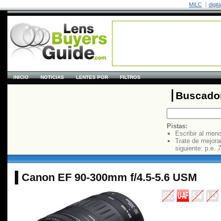
MILC
digit
INICIO
NOTICIAS
LENTES POR
FILTROS
Buscador
Pistas:
Escribir al men
Trate de mejora
siguiente: p.e.
7
Canon EF 90-300mm f/4.5-5.6 USM