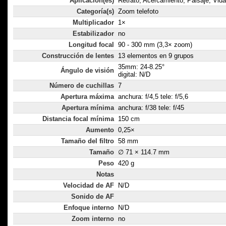
Aplicación(es)
Retrato, Acercamiento, Paisaje, Vida
Categoría(s)
Zoom telefoto
Multiplicador
1×
Estabilizador
no
Longitud focal
90 - 300 mm (3,3× zoom)
Construcción de lentes
13 elementos en 9 grupos
35mm: 24-8.25°
Ángulo de visión
digital: N/D
Número de cuchillas
7
Apertura máxima
anchura: f/4,5 tele: f/5,6
Apertura mínima
anchura: f/38 tele: f/45
Distancia focal mínima
150 cm
Aumento
0,25×
Tamaño del filtro
58 mm
Tamaño
∅ 71 × 114.7 mm
Peso
420 g
Notas
Velocidad de AF
N/D
Sonido de AF
Enfoque interno
N/D
Zoom interno
no