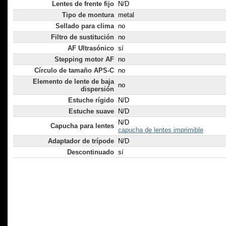
Lentes de frente fijo
N/D
Tipo de montura
metal
Sellado para clima
no
Filtro de sustitución
no
AF Ultrasónico
sí
Stepping motor AF
no
Círculo de tamaño APS-C
no
Elemento de lente de baja
no
dispersión
Estuche rígido
N/D
Estuche suave
N/D
N/D
Capucha para lentes
capucha de lentes imprimible
Adaptador de trípode
N/D
Descontinuado
sí