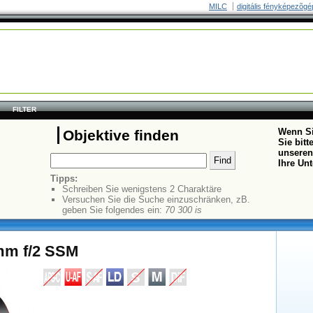
MILC
digitális fényképezõgé
FILTER
Wenn Si
Objektive finden
Sie bit
unseren
Ihre Un
Tipps:
Schreiben Sie wenigstens 2 Charaktäre
Versuchen Sie die Suche einzuschränken, zB.
geben Sie folgendes ein:
70 300 is
mm f/2 SSM