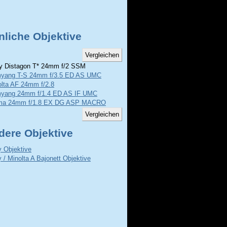
nliche Objektive
 Distagon T* 24mm f/2 SSM
yang T-S 24mm f/3.5 ED AS UMC
olta AF 24mm f/2.8
yang 24mm f/1.4 ED AS IF UMC
ma 24mm f/1.8 EX DG ASP MACRO
dere Objektive
 Objektive
 / Minolta A Bajonett Objektive