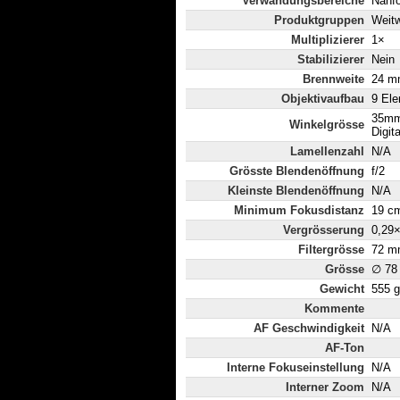
Verwändungsbereiche
Nahfo
Produktgruppen
Weitw
Multiplizierer
1×
Stabilizierer
Nein
Brennweite
24 mm
Objektivaufbau
9 Ele
35mm
Winkelgrösse
Digit
Lamellenzahl
N/A
Grösste Blendenöffnung
f/2
Kleinste Blendenöffnung
N/A
Minimum Fokusdistanz
19 c
Vergrösserung
0,29
Filtergrösse
72 m
Grösse
∅ 78
Gewicht
555 g
Kommente
AF Geschwindigkeit
N/A
AF-Ton
Interne Fokuseinstellung
N/A
Interner Zoom
N/A