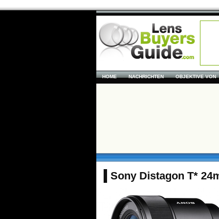
HOME
NACHRICHTEN
OBJEKTIVE VON
Sony Distagon T* 24