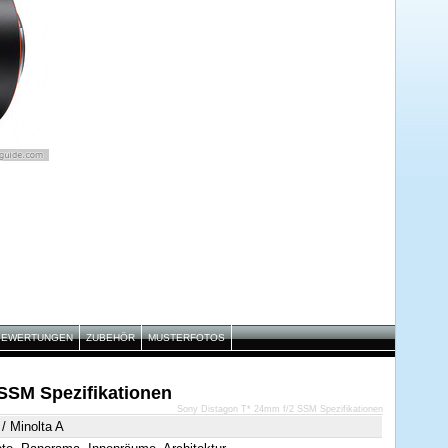
BEWERTUNGEN
ZUBEHÖR
MUSTERFOTOS
SSM Spezifikationen
Sony Distagon T* 24mm f/2 SSM Spezifikationen
/ Minolta A