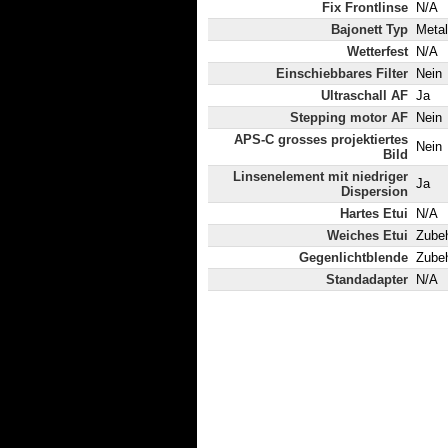
Fix Frontlinse
N/A
Bajonett Typ
Metal
Wetterfest
N/A
Einschiebbares Filter
Nein
Ultraschall AF
Ja
Stepping motor AF
Nein
APS-C grosses projektiertes
Nein
Bild
Linsenelement mit niedriger
Ja
Dispersion
Hartes Etui
N/A
Weiches Etui
Zube
Gegenlichtblende
Zube
Standadapter
N/A