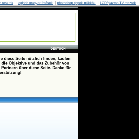
p tesztek
legjobb magyar fotósok
photoshop tippek-trükkök
LCD/plazma TV tesztek
DEUTSCH
e diese Seite nützlich finden, kaufen
te die Objektive und das Zubehör von
 Partnern über diese Seite. Danke für
terstützung!