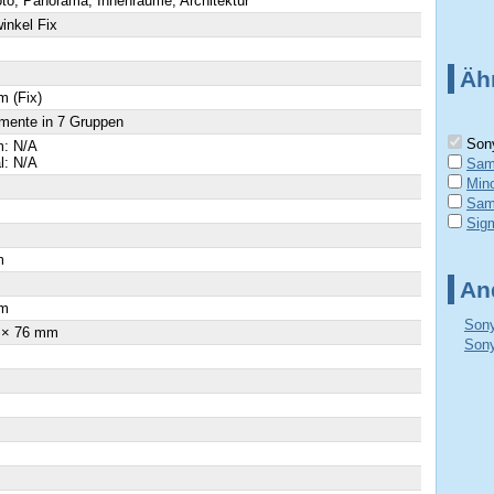
to, Panorama, Innenräume, Architektur
inkel Fix
Äh
 (Fix)
mente in 7 Gruppen
Sony
: N/A
al: N/A
Sam
Min
Sam
Sig
m
×
An
m
Sony
 × 76 mm
Sony