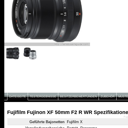
DATEISEITE
TESTERGEBNISSE
BESITZERBEWERTUNGEN
ZUBEHÖR
MUST
Fujifilm Fujinon XF 50mm F2 R WR Spezifikation
Fuj
Geführte Bajonetten
Fujifilm X