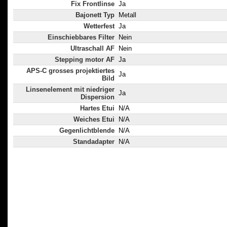
Fix Frontlinse
Ja
Bajonett Typ
Metall
Wetterfest
Ja
Einschiebbares Filter
Nein
Ultraschall AF
Nein
Stepping motor AF
Ja
APS-C grosses projektiertes
Ja
Bild
Linsenelement mit niedriger
Ja
Dispersion
Hartes Etui
N/A
Weiches Etui
N/A
Gegenlichtblende
N/A
Standadapter
N/A