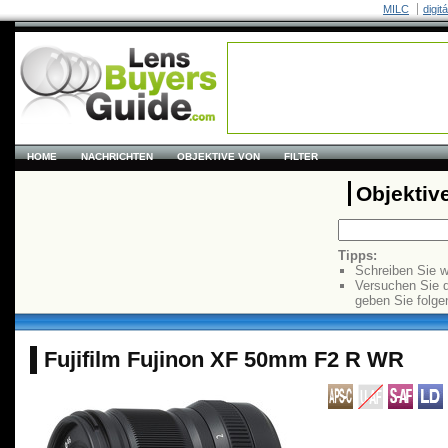
MILC
digit
HOME
NACHRICHTEN
OBJEKTIVE VON
FILTER
Objektiv
Tipps:
Schreiben Sie w
Versuchen Sie 
geben Sie folge
Fujifilm Fujinon XF 50mm F2 R WR