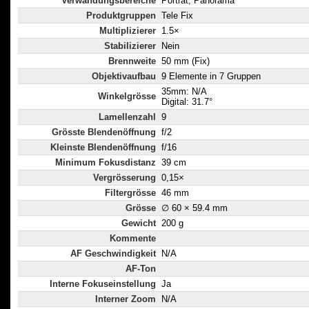
Verwändungsbereiche
Porträt, Panorama
Produktgruppen
Tele Fix
Multiplizierer
1.5×
Stabilizierer
Nein
Brennweite
50 mm (Fix)
Objektivaufbau
9 Elemente in 7 Gruppen
35mm: N/A
Winkelgrösse
Digital: 31.7°
Lamellenzahl
9
Grösste Blendenöffnung
f/2
Kleinste Blendenöffnung
f/16
Minimum Fokusdistanz
39 cm
Vergrösserung
0,15×
Filtergrösse
46 mm
Grösse
∅ 60 × 59.4 mm
Gewicht
200 g
Kommente
AF Geschwindigkeit
N/A
AF-Ton
Interne Fokuseinstellung
Ja
Interner Zoom
N/A