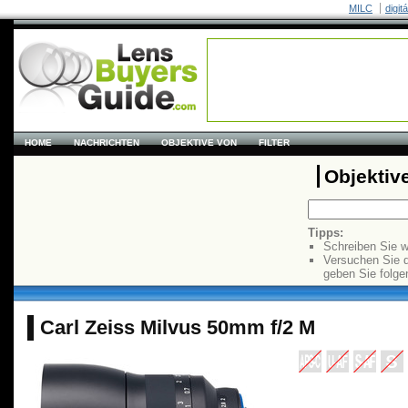
MILC
digit
HOME
NACHRICHTEN
OBJEKTIVE VON
FILTER
Objektiv
Tipps:
Schreiben Sie w
Versuchen Sie 
geben Sie folge
Carl Zeiss Milvus 50mm f/2 M