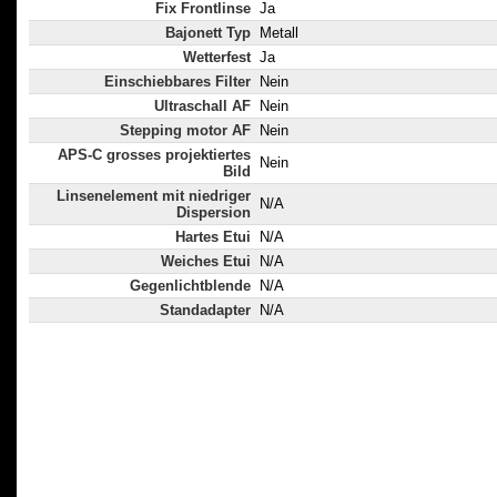
Fix Frontlinse
Ja
Bajonett Typ
Metall
Wetterfest
Ja
Einschiebbares Filter
Nein
Ultraschall AF
Nein
Stepping motor AF
Nein
APS-C grosses projektiertes
Nein
Bild
Linsenelement mit niedriger
N/A
Dispersion
Hartes Etui
N/A
Weiches Etui
N/A
Gegenlichtblende
N/A
Standadapter
N/A