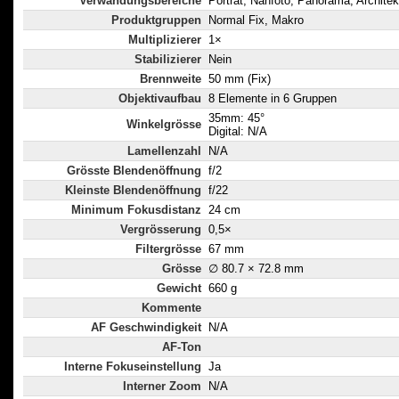
Verwändungsbereiche
Porträt, Nahfoto, Panorama, Architek
Produktgruppen
Normal Fix, Makro
Multiplizierer
1×
Stabilizierer
Nein
Brennweite
50 mm (Fix)
Objektivaufbau
8 Elemente in 6 Gruppen
35mm: 45°
Winkelgrösse
Digital: N/A
Lamellenzahl
N/A
Grösste Blendenöffnung
f/2
Kleinste Blendenöffnung
f/22
Minimum Fokusdistanz
24 cm
Vergrösserung
0,5×
Filtergrösse
67 mm
Grösse
∅ 80.7 × 72.8 mm
Gewicht
660 g
Kommente
AF Geschwindigkeit
N/A
AF-Ton
Interne Fokuseinstellung
Ja
Interner Zoom
N/A