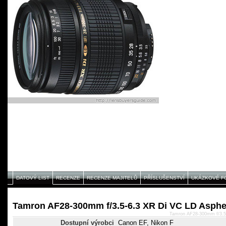
DATOVÝ LIST
RECENZE
RECENZE MAJITELŮ
PŘÍSLUŠENSTVÍ
UKÁZKOVÉ F
Tamron AF28-300mm f/3.5-6.3 XR Di VC LD Aspher
Tamron AF28-300mm f/3.5-
Dostupní výrobci
Canon EF, Nikon F