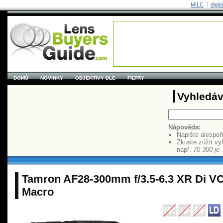
MILC
digit
DOMŮ
NOVINKY
OBJEKTIVY DLE
FILTRY
Vyhledáv
Nápověda:
Napište alespo
Zkuste zúžit vy
např.
70 300 je
Tamron AF28-300mm f/3.5-6.3 XR Di VC
Macro