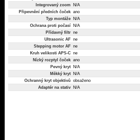
Integrovaný zoom
N/A
Připevnění předních čoček
ano
Typ montáže
N/A
Ochrana proti počasí
N/A
Přídavný filtr
ne
Ultrasonic AF
ne
Stepping motor AF
ne
Kruh velikosti APS-C
ne
Nízký rozptyl čoček
ano
Pevný kryt
N/A
Měkký kryt
N/A
Ochranný kryt objektivů
obsaženo
Adaptér na stativ
N/A