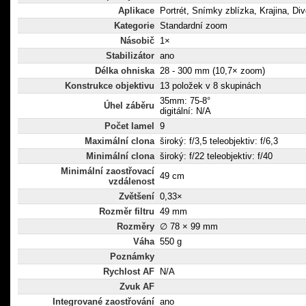
Aplikace
Portrét, Snímky zblízka, Krajina, Div
Kategorie
Standardní zoom
Násobič
1×
Stabilizátor
ano
Délka ohniska
28 - 300 mm (10,7× zoom)
Konstrukce objektivu
13 položek v 8 skupinách
35mm: 75-8°
Úhel záběru
digitální: N/A
Počet lamel
9
Maximální clona
široký: f/3,5 teleobjektiv: f/6,3
Minimální clona
široký: f/22 teleobjektiv: f/40
Minimální zaostřovací
49 cm
vzdálenost
Zvětšení
0,33×
Rozměr filtru
49 mm
Rozměry
∅ 78 × 99 mm
Váha
550 g
Poznámky
Rychlost AF
N/A
Zvuk AF
Integrované zaostřování
ano