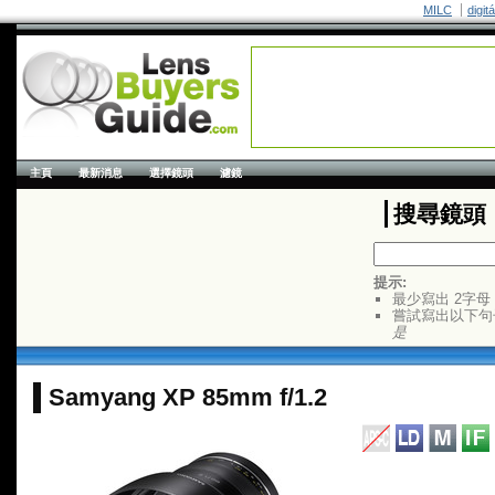
MILC
digit
主頁
最新消息
選擇鏡頭
濾鏡
搜尋鏡頭
提示:
最少寫出 2字母
嘗試寫出以下句
是
Samyang XP 85mm f/1.2