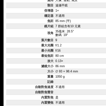
應用
人像, 運動, 風景
類目
遠攝平鏡
倍增器
1×
穩定器
不適用
焦距
85 mm (平)
鏡片組
7 群組含有10 元素
35毫米: 28.5°
視角
數碼: 19°
葉片數目
9
最大光圈
f/1.2
最小光圈
f/16
最短焦距
80 cm
放大
0.13×
濾鏡大小
86 mm
大小
∅ 93 × 98.4 mm
重量
1050 g
記錄
自動對焦速度
不適用
自動對焦聲音
內置對焦
是
內置變焦
不適用