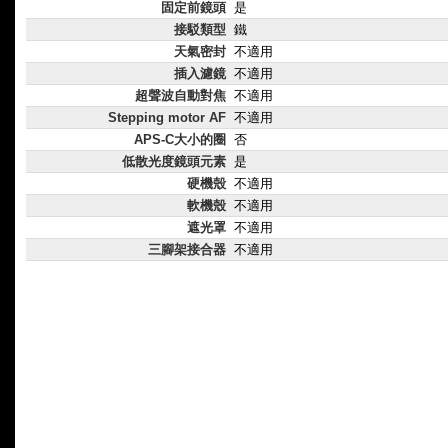
固定前鏡頭
是
接駁類型
鐵
天氣密封
不適用
插入濾鏡
不適用
超聲波自動對焦
不適用
Stepping motor AF
不適用
APS-C大小的圈
否
低散光度鏡頭元素
是
硬機殼
不適用
軟機殼
不適用
遮光罩
不適用
三腳架接合器
不適用