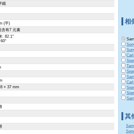
平鏡
相
m (平)
組含有7 元素
: 82.1°
Samy
60°
Son
Son
Carl
Sig
Tam
m
Sig
×
Sam
m
Carl
.8 × 37 mm
Sig
Sig
Sam
用
其
Sam
用
So