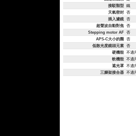
接駁類型
鐵
天氣密封
否
插入濾鏡
否
超聲波自動對焦
否
Stepping motor AF
否
APS-C大小的圈
否
低散光度鏡頭元素
否
硬機殼
不適
軟機殼
不適
遮光罩
不適
三腳架接合器
不適