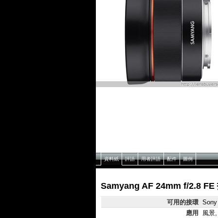
資料紙
評語
用者評語
配件
圖例
Samyang AF 24mm f/2.8 
可用的接環
Sony
應用
風景,