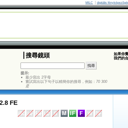
MILC
digitális fényképezõgé
如果你
搜尋鏡頭
我們的
提示:
最少寫出 2字母
嘗試寫出以下句子以精簡你的搜尋，例如：
70 300
是
2.8 FE