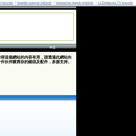
p tesztek
legjobb magyar fotósok
photoshop tippek-trükkök
LCD/plazma TV tesztek
中文
覺得這個網站的內容有用，請透過此網站向
合作伙伴購買你的鏡頭及配件，多謝支持。