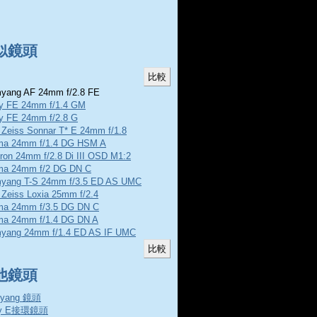
似鏡頭
ang AF 24mm f/2.8 FE
y FE 24mm f/1.4 GM
y FE 24mm f/2.8 G
 Zeiss Sonnar T* E 24mm f/1.8
ma 24mm f/1.4 DG HSM A
ron 24mm f/2.8 Di III OSD M1:2
ma 24mm f/2 DG DN C
yang T-S 24mm f/3.5 ED AS UMC
 Zeiss Loxia 25mm f/2.4
ma 24mm f/3.5 DG DN C
ma 24mm f/1.4 DG DN A
yang 24mm f/1.4 ED AS IF UMC
他鏡頭
yang 鏡頭
ny E接環鏡頭