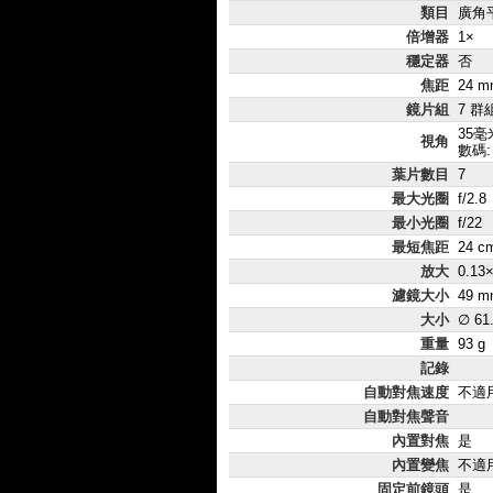
類目
廣角
倍增器
1×
穩定器
否
焦距
24 m
鏡片組
7 群
35毫米
視角
數碼: 
葉片數目
7
最大光圈
f/2.8
最小光圈
f/22
最短焦距
24 c
放大
0.13
濾鏡大小
49 m
大小
∅ 61
重量
93 g
記錄
自動對焦速度
不適
自動對焦聲音
內置對焦
是
內置變焦
不適
固定前鏡頭
是