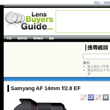
MILC
digit
主頁
最新消息
選擇鏡頭
濾鏡
搜尋鏡頭
提示:
最少寫出 2字母
嘗試寫出以下句
是
Samyang AF 14mm f/2.8 EF