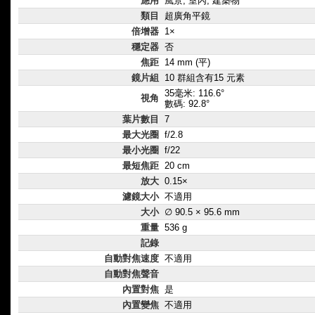
應用
風景, 室內, 建築物
類目
超廣角平鏡
倍增器
1×
穩定器
否
焦距
14 mm (平)
鏡片組
10 群組含有15 元素
35毫米: 116.6°
視角
數碼: 92.8°
葉片數目
7
最大光圈
f/2.8
最小光圈
f/22
最短焦距
20 cm
放大
0.15×
濾鏡大小
不適用
大小
∅ 90.5 × 95.6 mm
重量
536 g
記錄
自動對焦速度
不適用
自動對焦聲音
內置對焦
是
內置變焦
不適用