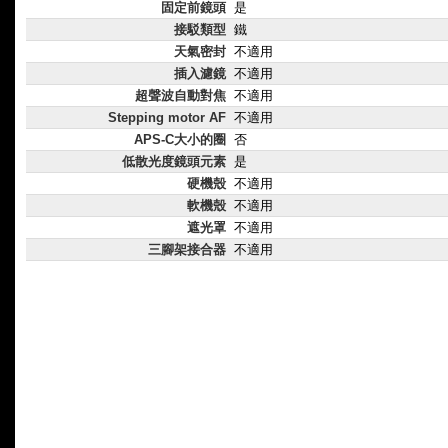
固定前鏡頭
是
接駁類型
鐵
天氣密封
不適用
插入濾鏡
不適用
超聲波自動對焦
不適用
Stepping motor AF
不適用
APS-C大小的圈
否
低散光度鏡頭元素
是
硬機殼
不適用
軟機殼
不適用
遮光罩
不適用
三腳架接合器
不適用