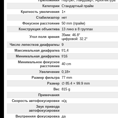
Приложения
Портрет, Ландшафт, Архитектура
Категории
Стандартный прайм
Кратность увеличения
1×
Стабилизатор
нет
Фокусное расстояние
50 mm (прайм)
Конструкция объектива
13 линз в 8 группах
35мм: 46.8°
Угол поля зрения
цифровой: 32.2°
Число лепестков диафрагмы
9
Максимальная диафрагма
f/1,4
Минимальная диафрагма
f/16
Минимальное фокусное
40 cm
расстояние
Увеличение
0,18×
Размер фильтра
77 mm
Размер
∅ 85.4 × 99.9 mm
Вес
815 g
Примечания
Скорость автофокусировки
н/д
Звук привода
автофокусировки
Внутренняя фокусировка
да