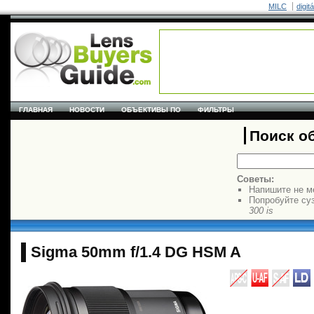
MILC
digit
ГЛАВНАЯ
НОВОСТИ
ОБЪЕКТИВЫ ПО
ФИЛЬТРЫ
Поиск о
Советы:
Напишите не м
Попробуйте су
300 is
Sigma 50mm f/1.4 DG HSM A