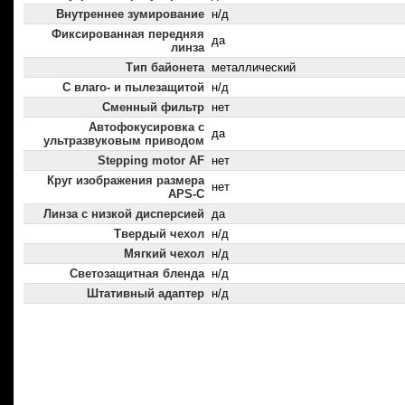
Внутреннее зумирование
н/д
Фиксированная передняя
да
линза
Тип байонета
металлический
С влаго- и пылезащитой
н/д
Сменный фильтр
нет
Автофокусировка с
да
ультразвуковым приводом
Stepping motor AF
нет
Круг изображения размера
нет
APS-C
Линза с низкой дисперсией
да
Твердый чехол
н/д
Мягкий чехол
н/д
Светозащитная бленда
н/д
Штативный адаптер
н/д