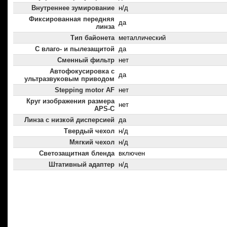
Внутреннее зумирование
н/д
Фиксированная передняя
да
линза
Тип байонета
металлический
С влаго- и пылезащитой
да
Сменный фильтр
нет
Автофокусировка с
да
ультразвуковым приводом
Stepping motor AF
нет
Круг изображения размера
нет
APS-C
Линза с низкой дисперсией
да
Твердый чехол
н/д
Мягкий чехол
н/д
Светозащитная бленда
включен
Штативный адаптер
н/д