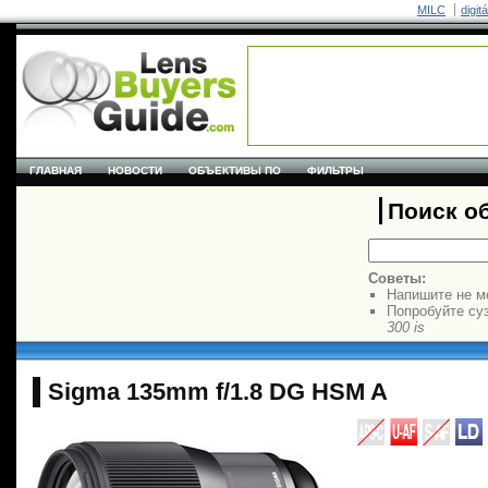
MILC
digit
ГЛАВНАЯ
НОВОСТИ
ОБЪЕКТИВЫ ПО
ФИЛЬТРЫ
Поиск о
Советы:
Напишите не м
Попробуйте су
300 is
Sigma 135mm f/1.8 DG HSM A