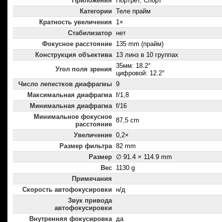
Приложения
Портрет, Спорт
Категории
Теле прайм
Кратность увеличения
1×
Стабилизатор
нет
Фокусное расстояние
135 mm (прайм)
Конструкция объектива
13 линз в 10 группах
35мм: 18.2°
Угол поля зрения
цифровой: 12.2°
Число лепестков диафрагмы
9
Максимальная диафрагма
f/1,8
Минимальная диафрагма
f/16
Минимальное фокусное
87,5 cm
расстояние
Увеличение
0,2×
Размер фильтра
82 mm
Размер
∅ 91.4 × 114.9 mm
Вес
1130 g
Примечания
Скорость автофокусировки
н/д
Звук привода
автофокусировки
Внутренняя фокусировка
да