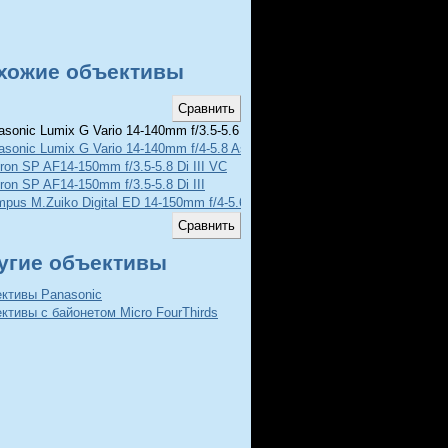
хожие объективы
sonic Lumix G Vario 14-140mm f/3.5-5.6 Asph Power O.I.S
asonic Lumix G Vario 14-140mm f/4-5.8 Asph MEGA O.I.S
ron SP AF14-150mm f/3.5-5.8 Di III VC
on SP AF14-150mm f/3.5-5.8 Di III
mpus M.Zuiko Digital ED 14-150mm f/4-5.6
угие объективы
ективы Panasonic
ктивы с байонетом Micro FourThirds