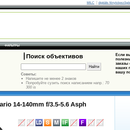
MILC
digitális fényképezõgé
ФИЛЬТРЫ
Если вы
Поиск объективов
полезн
заказы
наших п
вашу п
Советы:
Напишите не менее 2 знаков
Попробуйте сузить поиск написанием напр.:
70
300 is
rio 14-140mm f/3.5-5.6 Asph