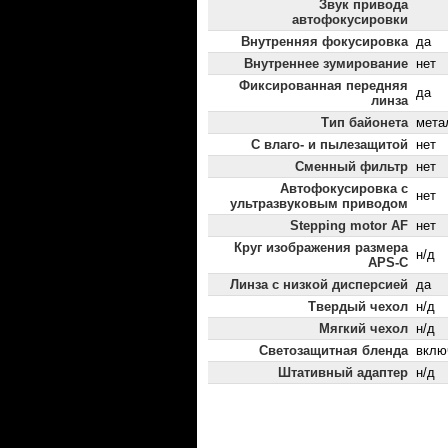
Звук привода
автофокусировки
Внутренняя фокусировка
да
Внутреннее зумирование
нет
Фиксированная передняя
да
линза
Тип байонета
мета
С влаго- и пылезащитой
нет
Сменный фильтр
нет
Автофокусировка с
нет
ультразвуковым приводом
Stepping motor AF
нет
Круг изображения размера
н/д
APS-C
Линза с низкой дисперсией
да
Твердый чехол
н/д
Мягкий чехол
н/д
Светозащитная бленда
вклю
Штативный адаптер
н/д