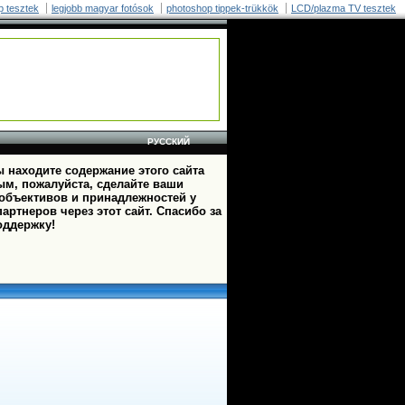
p tesztek
legjobb magyar fotósok
photoshop tippek-trükkök
LCD/plazma TV tesztek
РУССКИЙ
 находите содержание этого сайта
ым, пожалуйста, сделайте ваши
 объективов и принадлежностей у
артнеров через этот сайт. Спасибо за
оддержку!