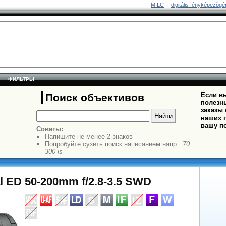
MILC
digitális fényképezõgé
ФИЛЬТРЫ
Если вы
Поиск объективов
полезн
заказы
наших п
вашу п
Советы:
Напишите не менее 2 знаков
Попробуйте сузить поиск написанием напр.:
70
300 is
al ED 50-200mm f/2.8-3.5 SWD