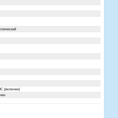
ллический
0C (включен)
чен