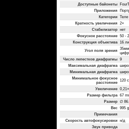
Доступные байонеты
FourT
Приложения
Порт
Категории
Теле
Кратность увеличения
2×
Стабилизатор
нет
Фокусное расстояние
50 - 
Конструкция объектива
16 ли
35мм
Угол поля зрения
цифр
Число лепестков диафрагмы
9
Максимальная диафрагма
широк
Минимальная диафрагма
широк
Минимальное фокусное
120 
расстояние
Увеличение
0,21
Размер фильтра
67 m
Размер
∅ 86
Вес
995 g
Примечания
Скорость автофокусировки
н/д
Звук привода