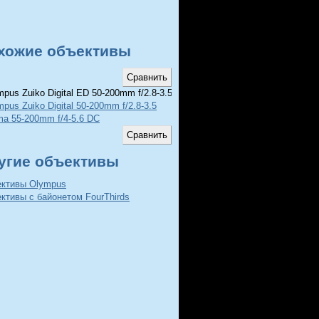
хожие объективы
pus Zuiko Digital ED 50-200mm f/2.8-3.5 SWD
pus Zuiko Digital 50-200mm f/2.8-3.5
ma 55-200mm f/4-5.6 DC
угие объективы
ективы Olympus
ктивы с байонетом FourThirds