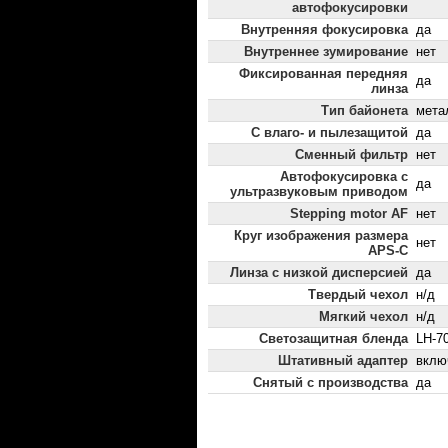
автофокусировки
Внутренняя фокусировка
да
Внутреннее зумирование
нет
Фиксированная передняя
да
линза
Тип байонета
мета
С влаго- и пылезащитой
да
Сменный фильтр
нет
Автофокусировка с
да
ультразвуковым приводом
Stepping motor AF
нет
Круг изображения размера
нет
APS-C
Линза с низкой дисперсией
да
Твердый чехол
н/д
Мягкий чехол
н/д
Светозащитная бленда
LH-7
Штативный адаптер
вклю
Снятый с производства
да