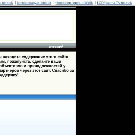
p tesztek
legjobb magyar fotósok
photoshop tippek-trükkök
LCD/plazma TV tesztek
РУССКИЙ
 находите содержание этого сайта
ым, пожалуйста, сделайте ваши
 объективов и принадлежностей у
артнеров через этот сайт. Спасибо за
оддержку!