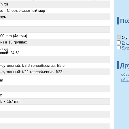
hirds
рет, Спорт, Животный мир
 зум
По
200 mm (4× зум)
Olym
нз в 15 группах
Olym
Sig
: н/д
овой: 24-6°
Др
оугольный: f/2,8 телеобъектив: f/3,5
оугольный: f/22 телеобъектив: f/22
объ
объе
cm
×
m
.5 × 157 mm