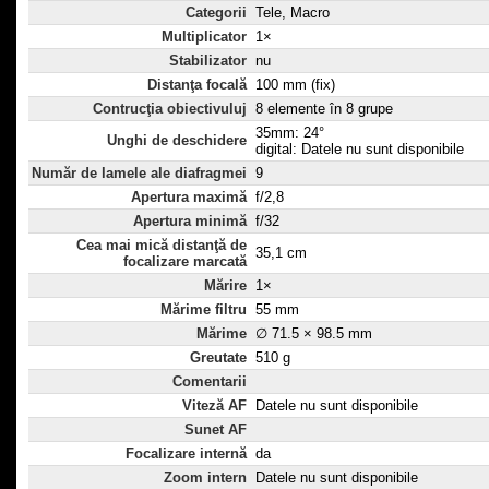
Categorii
Tele, Macro
Multiplicator
1×
Stabilizator
nu
Distanţa focală
100 mm (fix)
Contrucţia obiectivuluj
8 elemente în 8 grupe
35mm: 24°
Unghi de deschidere
digital: Datele nu sunt disponibile
Număr de lamele ale diafragmei
9
Apertura maximă
f/2,8
Apertura minimă
f/32
Cea mai mică distanţă de
35,1 cm
focalizare marcată
Mărire
1×
Mărime filtru
55 mm
Mărime
∅ 71.5 × 98.5 mm
Greutate
510 g
Comentarii
Viteză AF
Datele nu sunt disponibile
Sunet AF
Focalizare internă
da
Zoom intern
Datele nu sunt disponibile