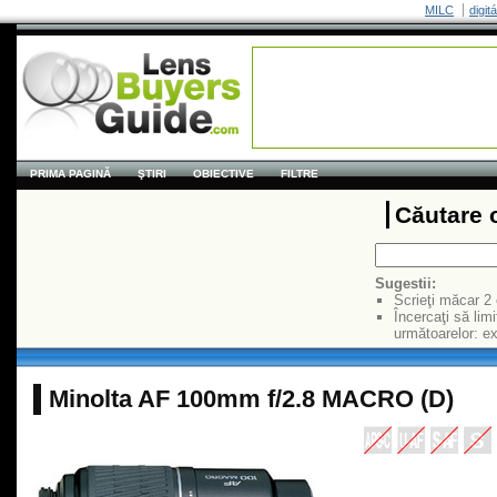
MILC
digit
PRIMA PAGINĂ
ŞTIRI
OBIECTIVE
FILTRE
Căutare 
Sugestii:
Scrieţi măcar 2
Încercaţi să limi
următoarelor: 
Minolta AF 100mm f/2.8 MACRO (D)