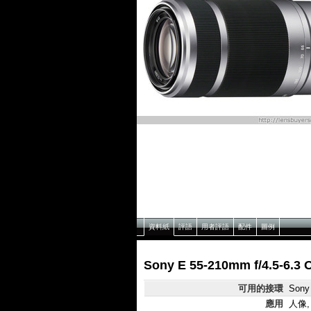
資料紙
評語
用者評語
配件
圖例
Sony E 55-210mm f/4.5-6
可用的接環
Sony
應用
人像,