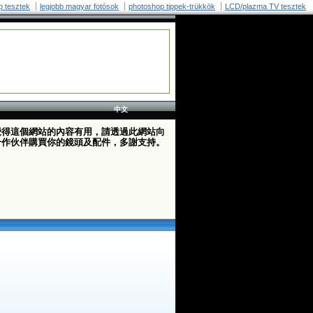
p tesztek
legjobb magyar fotósok
photoshop tippek-trükkök
LCD/plazma TV tesztek
中文
覺得這個網站的內容有用，請透過此網站向
合作伙伴購買你的鏡頭及配件，多謝支持。