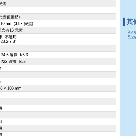
變焦
4光圈值優點)
其
 210 mm (3.8× 變焦)
組含有13 元素
Son
米: 不適用
So
28.2-7.8°
f/4.5 遠攝: f/6.3
f/22 遠攝: f/32
m
×
m
.8 × 108 mm
用
用
用
用