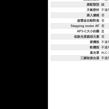
接駁類型
鐵
天氣密封
不適
插入濾鏡
否
超聲波自動對焦
否
Stepping motor AF
否
APS-C大小的圈
是
低散光度鏡頭元素
否
硬機殼
不適
軟機殼
不適
遮光罩
ALC-
三腳架接合器
不適