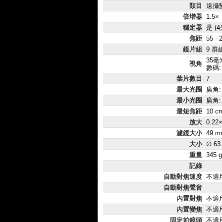
類目
遠攝
倍增器
1.5×
穩定器
是 (
焦距
55 -
鏡片組
9 群
35毫
視角
數碼: 
葉片數目
7
最大光圈
廣角: 
最小光圈
廣角: 
最短焦距
10 c
放大
0.22
濾鏡大小
49 m
大小
∅ 63
重量
345 g
記錄
自動對焦速度
不適
自動對焦聲音
內置對焦
不適
內置變焦
不適
固定前鏡頭
不適