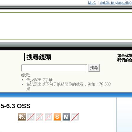
MILC
digitális fényképezõgé
如果你
搜尋鏡頭
我們的
提示:
最少寫出 2字母
嘗試寫出以下句子以精簡你的搜尋，例如：
70 300
是
.5-6.3 OSS