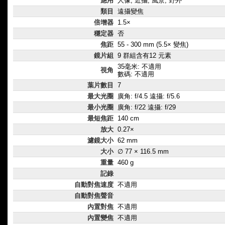
應用
人像, 近攝, 風景, 野外
類目
遠攝變焦
倍增器
1.5×
穩定器
否
焦距
55 - 300 mm (5.5× 變焦)
鏡片組
9 群組含有12 元素
35毫米: 不適用
視角
數碼: 不適用
葉片數目
7
最大光圈
廣角: f/4.5 遠攝: f/5.6
最小光圈
廣角: f/22 遠攝: f/29
最短焦距
140 cm
放大
0.27×
濾鏡大小
62 mm
大小
∅ 77 × 116.5 mm
重量
460 g
記錄
自動對焦速度
不適用
自動對焦聲音
內置對焦
不適用
內置變焦
不適用