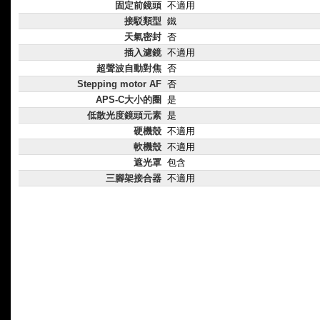
固定前鏡頭
不適用
接駁類型
鐵
天氣密封
否
插入濾鏡
不適用
超聲波自動對焦
否
Stepping motor AF
否
APS-C大小的圈
是
低散光度鏡頭元素
是
硬機殼
不適用
軟機殼
不適用
遮光罩
包含
三腳架接合器
不適用