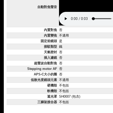
自動對焦聲音
內置對焦
否
內置變焦
不適用
固定前鏡頭
是
接駁類型
鐵
天氣密封
否
插入濾鏡
否
超聲波自動對焦
否
Stepping motor AF
否
APS-C大小的圈
否
低散光度鏡頭元素
不適用
硬機殼
不包括
軟機殼
不包括
遮光罩
SH0007 (包含)
三腳架接合器
不包括