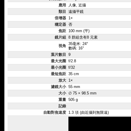
應用
人像, 近攝
類目
遠攝平鏡
倍增器
1×
穩定器
否
焦距
100 mm (平)
鏡片組
8 群組含有8 元素
35毫米: 24°
視角
數碼: 16°
葉片數目
9
最大光圈
f/2.8
最小光圈
f/32
最短焦距
35 cm
放大
1×
濾鏡大小
55 mm
大小
∅ 75 × 98.5 mm
重量
505 g
記錄
自動對焦速度
1.3 項 (由近攝到無限遠)