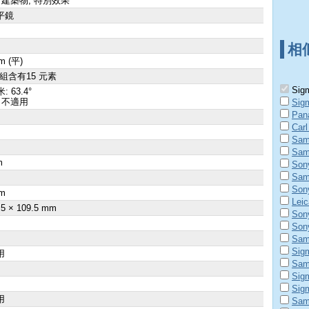
 建築物, 特別效果
平鏡
相
m (平)
群組含有15 元素
Sigm
: 63.4°
 不適用
Sig
Pan
Car
Sam
Sam
m
Son
Sam
×
Son
m
Lei
.5 × 109.5 mm
Son
Son
Sam
Sig
用
Sam
Sig
Sig
用
Sam