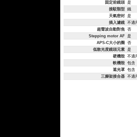
固定前鏡頭
是
接駁類型
鐵
天氣密封
是
插入濾鏡
不適
超聲波自動對焦
否
Stepping motor AF
是
APS-C大小的圈
否
低散光度鏡頭元素
是
硬機殼
不適
軟機殼
包含
遮光罩
包含
三腳架接合器
不適