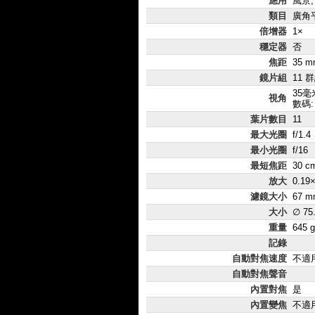
應用
風景,
類目
廣角
倍增器
1×
穩定器
否
焦距
35 m
鏡片組
11 
35毫米
視角
數碼:
葉片數目
11
最大光圈
f/1.4
最小光圈
f/16
最短焦距
30 c
放大
0.19
濾鏡大小
67 m
大小
∅ 75
重量
645 g
記錄
自動對焦速度
不適
自動對焦聲音
內置對焦
是
內置變焦
不適