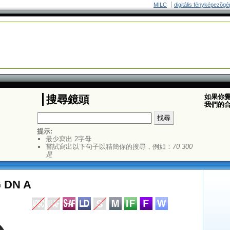
MILC
digitális fényképezõgé
如果你
搜尋鏡頭
我們的
提示:
最少寫出 2字母
嘗試寫出以下句子以精簡你的搜尋，例如：
70 300
是
G DN A