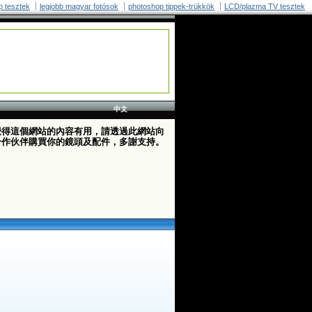
p tesztek
legjobb magyar fotósok
photoshop tippek-trükkök
LCD/plazma TV tesztek
中文
覺得這個網站的內容有用，請透過此網站向
合作伙伴購買你的鏡頭及配件，多謝支持。