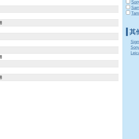
Son
Sam
Tam
用
其
Sig
So
Lei
用
用