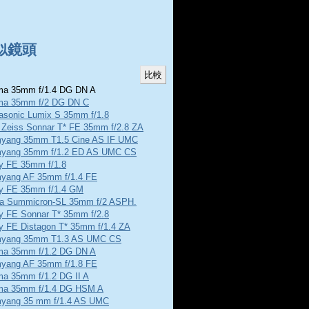
似鏡頭
a 35mm f/1.4 DG DN A
ma 35mm f/2 DG DN C
asonic Lumix S 35mm f/1.8
l Zeiss Sonnar T* FE 35mm f/2.8 ZA
yang 35mm T1.5 Cine AS IF UMC
yang 35mm f/1.2 ED AS UMC CS
y FE 35mm f/1.8
yang AF 35mm f/1.4 FE
y FE 35mm f/1.4 GM
ca Summicron-SL 35mm f/2 ASPH.
y FE Sonnar T* 35mm f/2.8
y FE Distagon T* 35mm f/1.4 ZA
yang 35mm T1.3 AS UMC CS
ma 35mm f/1.2 DG DN A
yang AF 35mm f/1.8 FE
ma 35mm f/1.2 DG II A
ma 35mm f/1.4 DG HSM A
yang 35 mm f/1.4 AS UMC