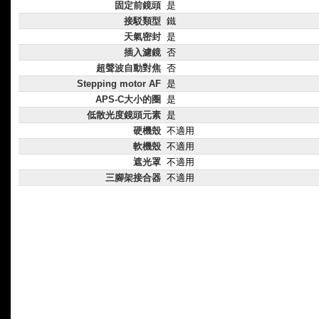
固定前鏡頭
是
接駁類型
鐵
天氣密封
是
插入濾鏡
否
超聲波自動對焦
否
Stepping motor AF
是
APS-C大小的圈
是
低散光度鏡頭元素
是
硬機殼
不適用
軟機殼
不適用
遮光罩
不適用
三腳架接合器
不適用