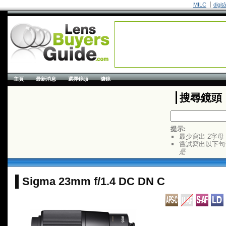
MILC
digit
主頁
最新消息
選擇鏡頭
濾鏡
搜尋鏡頭
提示:
最少寫出 2字母
嘗試寫出以下句
是
Sigma 23mm f/1.4 DC DN C