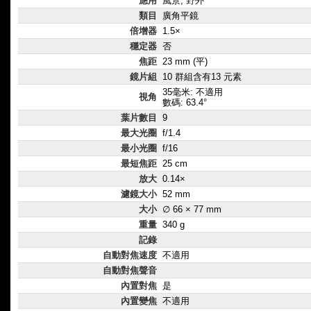
應用
風景, 野外
類目
廣角平鏡
倍增器
1.5×
穩定器
否
焦距
23 mm (平)
鏡片組
10 群組含有13 元素
35毫米: 不適用
視角
數碼: 63.4°
葉片數目
9
最大光圈
f/1.4
最小光圈
f/16
最短焦距
25 cm
放大
0.14×
濾鏡大小
52 mm
大小
∅ 66 × 77 mm
重量
340 g
記錄
自動對焦速度
不適用
自動對焦聲音
內置對焦
是
內置變焦
不適用