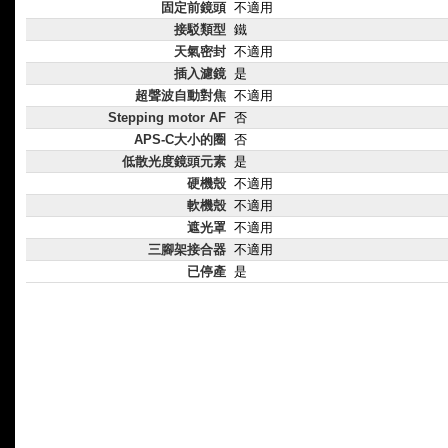
固定前鏡頭
不適用
接駁類型
鐵
天氣密封
不適用
插入濾鏡
是
超聲波自動對焦
不適用
Stepping motor AF
否
APS-C大小的圈
否
低散光度鏡頭元素
是
硬機殼
不適用
軟機殼
不適用
遮光罩
不適用
三腳架接合器
不適用
已停產
是