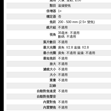
應用
人像, 運動, 野外
類目
遠攝變焦
倍增器
1×
穩定器
否
焦距
200 - 500 mm (2.5× 變焦)
鏡片組
不適用
35毫米: 不適用
視角
數碼: 不適用
葉片數目
不適用
最大光圈
廣角: f/2.8 遠攝: f/2.8
最小光圈
廣角: 不適用 遠攝: 不適用
最短焦距
不適用
放大
不適用
濾鏡大小
不適用
大小
不適用
重量
不適用
記錄
自動對焦速度
不適用
自動對焦聲音
內置對焦
不適用
內置變焦
不適用