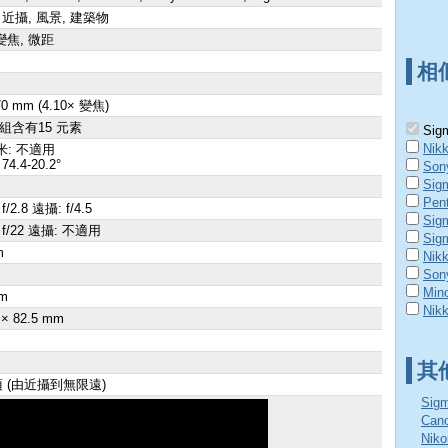
 近攝, 風景, 建築物
變焦, 微距
相
 70 mm (4.10× 變焦)
群組含有15 元素
Sigm
Nik
米: 不適用
74.4-20.2°
Son
Sig
Pen
f/2.8 遠攝: f/4.5
Sig
 f/22 遠攝: 不適用
Sig
m
Nik
×
Son
Mino
m
Nikk
 × 82.5 mm
其
 項 (由近攝到無限遠)
Sig
Ca
Nik