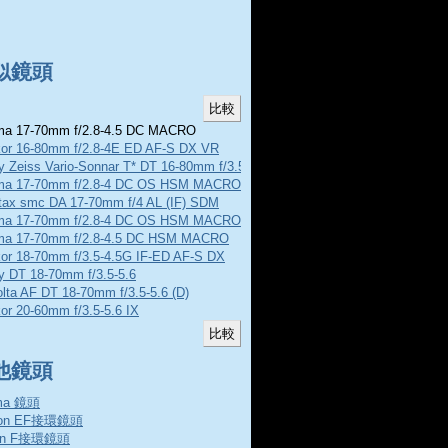
似鏡頭
a 17-70mm f/2.8-4.5 DC MACRO
kor 16-80mm f/2.8-4E ED AF-S DX VR
y Zeiss Vario-Sonnar T* DT 16-80mm f/3.5-4.5 ZA
ma 17-70mm f/2.8-4 DC OS HSM MACRO
tax smc DA 17-70mm f/4 AL (IF) SDM
ma 17-70mm f/2.8-4 DC OS HSM MACRO C
ma 17-70mm f/2.8-4.5 DC HSM MACRO
kor 18-70mm f/3.5-4.5G IF-ED AF-S DX
y DT 18-70mm f/3.5-5.6
lta AF DT 18-70mm f/3.5-5.6 (D)
or 20-60mm f/3.5-5.6 IX
他鏡頭
ma 鏡頭
non EF接環鏡頭
on F接環鏡頭