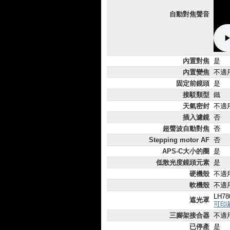
自動對焦聲音
內置對焦
是
內置變焦
不適
固定前鏡頭
是
接駁類型
鐵
天氣密封
不適
插入濾鏡
否
超聲波自動對焦
否
Stepping motor AF
否
APS-C大小的圈
是
低散光度鏡頭元素
是
硬機殼
不適
軟機殼
不適
LH78
遮光罩
可印
三腳架接合器
不適
已停產
是