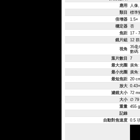
應用
人像,
類目
標準
倍增器
1.5×
穩定器
否
焦距
17 -
鏡片組
12 
35毫
視角
數碼: 
葉片數目
7
最大光圈
廣角: 
最小光圈
廣角:
最短焦距
20 c
放大
0.43
濾鏡大小
72 m
大小
∅ 79
重量
455 g
記錄
自動對焦速度
0.5