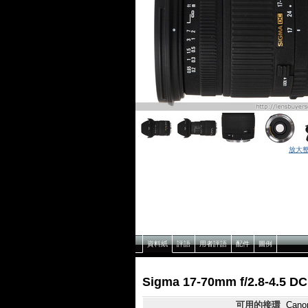
放大
資料紙
評語
用者評語
配件
圖例
Sigma 17-70mm f/2.8-4.
可用的接環
Canon