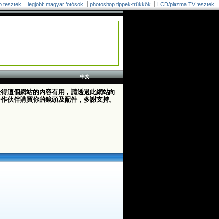
p tesztek
legjobb magyar fotósok
photoshop tippek-trükkök
LCD/plazma TV tesztek
中文
覺得這個網站的內容有用，請透過此網站向
合作伙伴購買你的鏡頭及配件，多謝支持。