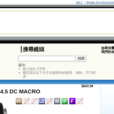
MILC
digitális fényképezõgé
如果你
搜尋鏡頭
我們的
提示:
最少寫出 2字母
嘗試寫出以下句子以精簡你的搜尋，例如：
70 300
是
$643.94
8-4.5 DC MACRO