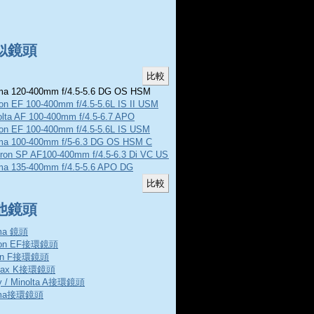
似鏡頭
a 120-400mm f/4.5-5.6 DG OS HSM
on EF 100-400mm f/4.5-5.6L IS II USM
olta AF 100-400mm f/4.5-6.7 APO
on EF 100-400mm f/4.5-5.6L IS USM
ma 100-400mm f/5-6.3 DG OS HSM C
ron SP AF100-400mm f/4.5-6.3 Di VC USD
ma 135-400mm f/4.5-5.6 APO DG
他鏡頭
ma 鏡頭
non EF接環鏡頭
on F接環鏡頭
tax K接環鏡頭
y / Minolta A接環鏡頭
gma接環鏡頭