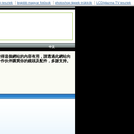
p tesztek
legjobb magyar fotósok
photoshop tippek-trükkök
LCD/plazma TV tesztek
中文
覺得這個網站的內容有用，請透過此網站向
合作伙伴購買你的鏡頭及配件，多謝支持。