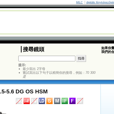
MILC
digitális fényképezõgé
如果你
搜尋鏡頭
我們的
提示:
最少寫出 2字母
嘗試寫出以下句子以精簡你的搜尋，例如：
70 300
是
4.5-5.6 DG OS HSM