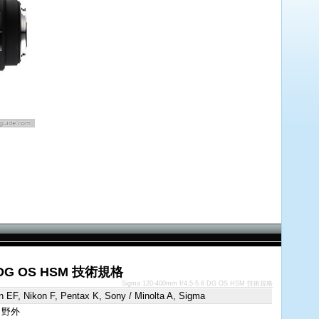
.6 DG OS HSM 技術規格
Sigma 120-400mm f/4.5-5.6 DG OS HSM 技術規格
 EF, Nikon F, Pentax K, Sony / Minolta A, Sigma
 野外