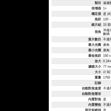
類目
遠攝
倍增器
1×
穩定器
是 (
焦距
120 
鏡片組
15 
35毫米
視角
數碼:
葉片數目
不適
最大光圈
廣角: 
最小光圈
廣角:
最短焦距
150 
放大
0.24
濾鏡大小
77 m
大小
∅ 92
重量
1750
記錄
自動對焦速度
不適
自動對焦聲音
內置對焦
是
內置變焦
不適
固定前鏡頭
是