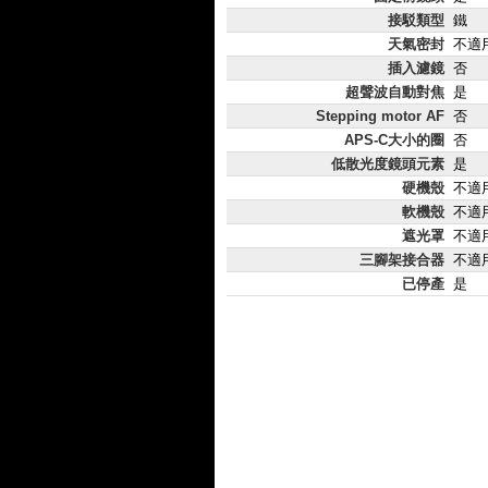
接駁類型
鐵
天氣密封
不適
插入濾鏡
否
超聲波自動對焦
是
Stepping motor AF
否
APS-C大小的圈
否
低散光度鏡頭元素
是
硬機殼
不適
軟機殼
不適
遮光罩
不適
三腳架接合器
不適
已停產
是