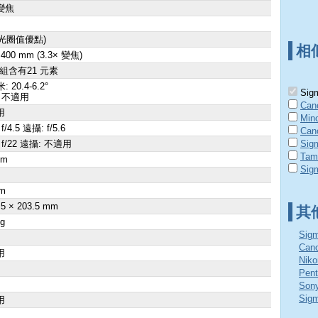
變焦
4光圈值優點)
相
- 400 mm (3.3× 變焦)
群組含有21 元素
: 20.4-6.2°
Sigm
 不適用
Can
用
Min
f/4.5 遠攝: f/5.6
Can
 f/22 遠攝: 不適用
Sig
Tam
cm
Sig
×
m
.5 × 203.5 mm
其
 g
Sig
Ca
用
Nik
Pen
Son
Si
用