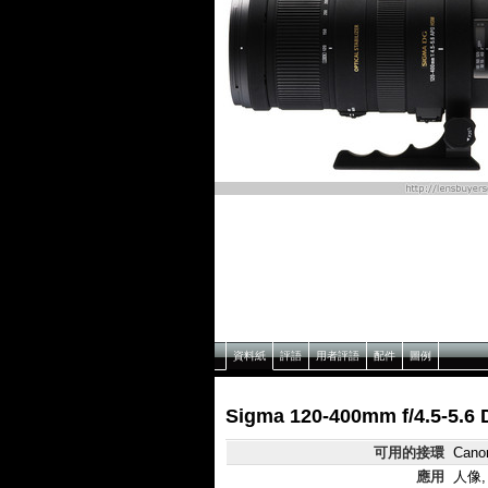
資料紙
評語
用者評語
配件
圖例
Sigma 120-400mm f/4.5-5
可用的接環
Canon
應用
人像,