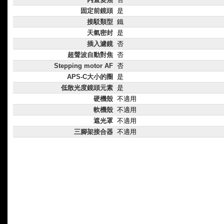
固定前鏡頭
是
接駁類型
鐵
天氣密封
是
插入濾鏡
否
超聲波自動對焦
否
Stepping motor AF
否
APS-C大小的圈
是
低散光度鏡頭元素
是
硬機殼
不適用
軟機殼
不適用
遮光罩
不適用
三腳架接合器
不適用