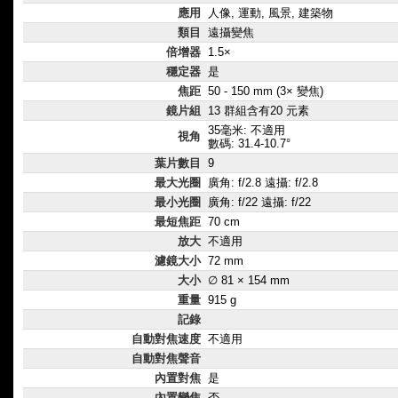
應用
人像, 運動, 風景, 建築物
類目
遠攝變焦
倍增器
1.5×
穩定器
是
焦距
50 - 150 mm (3× 變焦)
鏡片組
13 群組含有20 元素
35毫米: 不適用
視角
數碼: 31.4-10.7°
葉片數目
9
最大光圈
廣角: f/2.8 遠攝: f/2.8
最小光圈
廣角: f/22 遠攝: f/22
最短焦距
70 cm
放大
不適用
濾鏡大小
72 mm
大小
∅ 81 × 154 mm
重量
915 g
記錄
自動對焦速度
不適用
自動對焦聲音
內置對焦
是
內置變焦
否