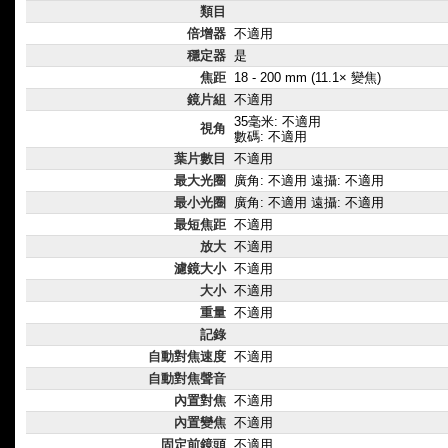
類目
倍增器
不適用
穩定器
是
焦距
18 - 200 mm (11.1× 變焦)
鏡片組
不適用
35毫米: 不適用
視角
數碼: 不適用
葉片數目
不適用
最大光圈
廣角: 不適用 遠攝: 不適用
最小光圈
廣角: 不適用 遠攝: 不適用
最短焦距
不適用
放大
不適用
濾鏡大小
不適用
大小
不適用
重量
不適用
記錄
自動對焦速度
不適用
自動對焦聲音
內置對焦
不適用
內置變焦
不適用
固定前鏡頭
不適用