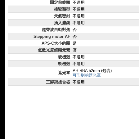
固定前鏡頭
不適用
接駁類型
不適用
天氣密封
不適用
插入濾鏡
不適用
超聲波自動對焦
否
Stepping motor AF
否
APS-C大小的圈
是
低散光度鏡頭元素
否
硬機殼
不適用
軟機殼
不適用
PH-RBA 52mm (包含)
遮光罩
可印刷的遮光罩
三腳架接合器
不適用