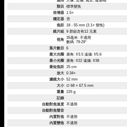
應用
人像, 近攝, 風景, 建築物
類目
標準變焦
倍增器
1.5×
穩定器
否
焦距
18 - 55 mm (3.1× 變焦)
鏡片組
9 群組含有12 元素
35毫米: 不適用
視角
數碼: 79-29°
葉片數目
6
最大光圈
廣角: f/3.5 遠攝: f/5.6
最小光圈
廣角: f/22 遠攝: f/38
最短焦距
25 cm
放大
0.34×
濾鏡大小
52 mm
大小
∅ 68 × 67.5 mm
重量
225 g
記錄
自動對焦速度
不適用
自動對焦聲音
內置對焦
不適用
內置變焦
不適用