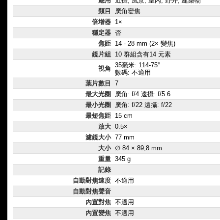
應用
近攝, 風景, 室內, 野外, 建築物
類目
廣角變焦
倍增器
1×
穩定器
否
焦距
14 - 28 mm (2× 變焦)
鏡片組
10 群組含有14 元素
35毫米: 114-75°
視角
數碼: 不適用
葉片數目
7
最大光圈
廣角: f/4 遠攝: f/5.6
最小光圈
廣角: f/22 遠攝: f/22
最短焦距
15 cm
放大
0.5×
濾鏡大小
77 mm
大小
∅ 84 × 89,8 mm
重量
345 g
記錄
自動對焦速度
不適用
自動對焦聲音
內置對焦
不適用
內置變焦
不適用