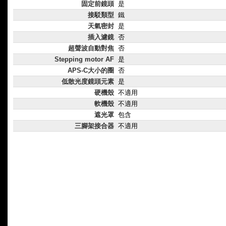
固定前鏡頭
是
接駁類型
鐵
天氣密封
是
插入濾鏡
否
超聲波自動對焦
否
Stepping motor AF
是
APS-C大小的圈
否
低散光度鏡頭元素
是
硬機殼
不適用
軟機殼
不適用
遮光罩
包含
三腳架接合器
不適用