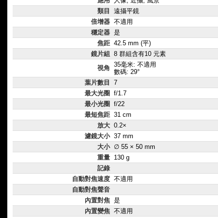
應用
人像, 近攝, 風景
類目
遠攝平鏡
倍增器
不適用
穩定器
是
焦距
42.5 mm (平)
鏡片組
8 群組含有10 元素
35毫米: 不適用
視角
數碼: 29°
葉片數目
7
最大光圈
f/1.7
最小光圈
f/22
最短焦距
31 cm
放大
0.2×
濾鏡大小
37 mm
大小
∅ 55 × 50 mm
重量
130 g
記錄
自動對焦速度
不適用
自動對焦聲音
內置對焦
是
內置變焦
不適用