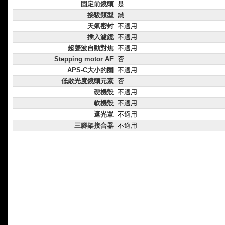
固定前鏡頭
是
接駁類型
鐵
天氣密封
不適用
插入濾鏡
不適用
超聲波自動對焦
不適用
Stepping motor AF
否
APS-C大小的圈
不適用
低散光度鏡頭元素
否
硬機殼
不適用
軟機殼
不適用
遮光罩
不適用
三腳架接合器
不適用