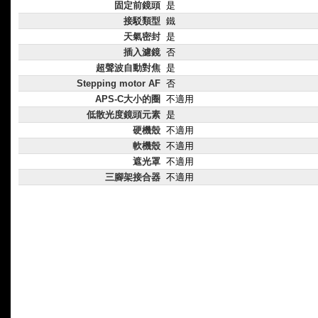
固定前鏡頭
是
接駁類型
鐵
天氣密封
是
插入濾鏡
否
超聲波自動對焦
是
Stepping motor AF
否
APS-C大小的圈
不適用
低散光度鏡頭元素
是
硬機殼
不適用
軟機殼
不適用
遮光罩
不適用
三腳架接合器
不適用