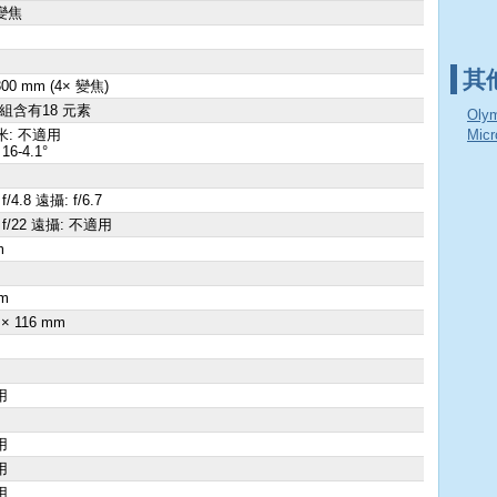
變焦
其
 300 mm (4× 變焦)
群組含有18 元素
Oly
米: 不適用
Mic
16-4.1°
f/4.8 遠攝: f/6.7
 f/22 遠攝: 不適用
m
×
m
 × 116 mm
用
用
用
用