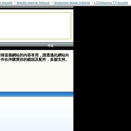
p tesztek
legjobb magyar fotósok
photoshop tippek-trükkök
LCD/plazma TV tesztek
中文
覺得這個網站的內容有用，請透過此網站向
合作伙伴購買你的鏡頭及配件，多謝支持。