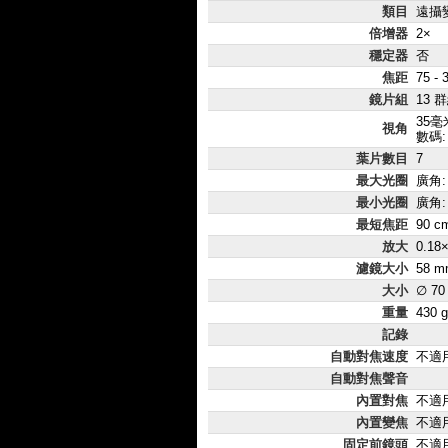
類目
遠攝
倍增器
2×
穩定器
否
焦距
75 -
鏡片組
13 
35毫
視角
數碼: 
葉片數目
7
最大光圈
廣角: 
最小光圈
廣角:
最短焦距
90 c
放大
0.18
濾鏡大小
58 m
大小
∅ 70
重量
430 g
記錄
自動對焦速度
不適
自動對焦聲音
內置對焦
不適
內置變焦
不適
固定前鏡頭
不適