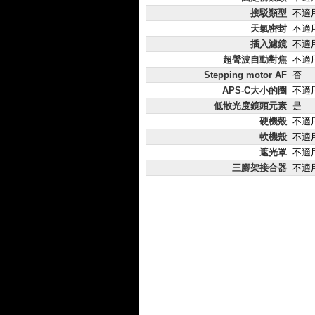
接駁類型
不適
天氣密封
不適
插入濾鏡
不適
超聲波自動對焦
不適
Stepping motor AF
否
APS-C大小的圈
不適
低散光度鏡頭元素
是
硬機殼
不適
軟機殼
不適
遮光罩
不適
三腳架接合器
不適