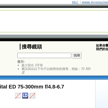
MILC
digitális fényképezõgé
如果你
搜尋鏡頭
我們的
提示:
最少寫出 2字母
嘗試寫出以下句子以精簡你的搜尋，例如：
70 300
是
tal ED 75-300mm f/4.8-6.7