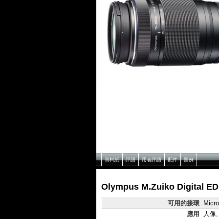
資料紙
評語
用者評語
配件
圖例
Olympus M.Zuiko Digital E
可用的接環
Micro
應用
人像,