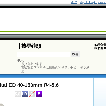
MILC
digitális fényképezõgé
如果你
搜尋鏡頭
我們的
提示:
最少寫出 2字母
嘗試寫出以下句子以精簡你的搜尋，例如：
70 300
是
tal ED 40-150mm f/4-5.6