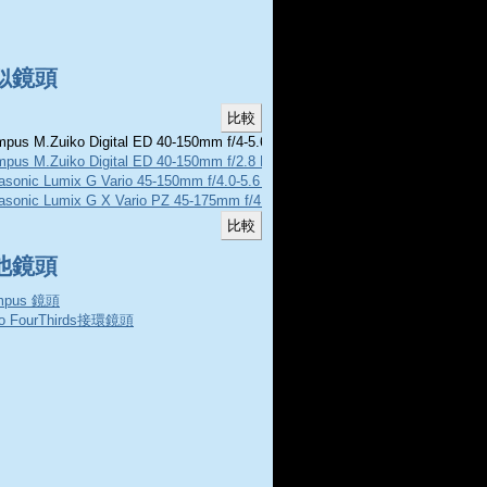
似鏡頭
pus M.Zuiko Digital ED 40-150mm f/4-5.6
mpus M.Zuiko Digital ED 40-150mm f/2.8 Pro
asonic Lumix G Vario 45-150mm f/4.0-5.6 Asph MEGA O.I.S.
asonic Lumix G X Vario PZ 45-175mm f/4.0-5.6 ASPH POWER O.I.S.
他鏡頭
mpus 鏡頭
ro FourThirds接環鏡頭