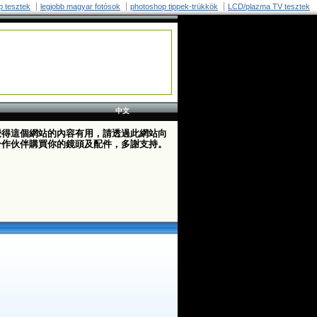
p tesztek
legjobb magyar fotósok
photoshop tippek-trükkök
LCD/plazma TV tesztek
中文
覺得這個網站的內容有用，請透過此網站向
合作伙伴購買你的鏡頭及配件，多謝支持。