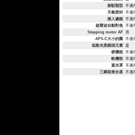
接駁類型
不適
天氣密封
不適
插入濾鏡
不適
超聲波自動對焦
不適
Stepping motor AF
否
APS-C大小的圈
不適
低散光度鏡頭元素
是
硬機殼
不適
軟機殼
不適
遮光罩
不適
三腳架接合器
不適