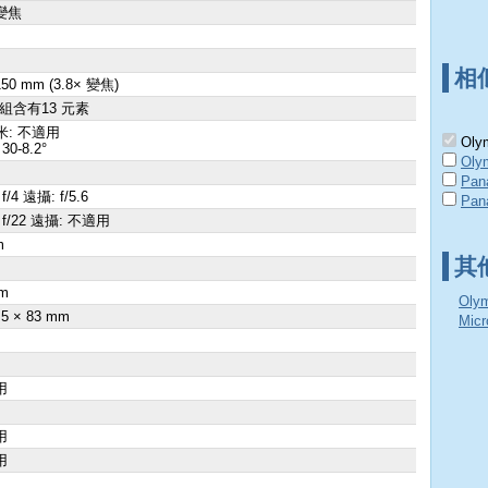
變焦
相
 150 mm (3.8× 變焦)
群組含有13 元素
米: 不適用
Olym
30-8.2°
Oly
Pan
f/4 遠攝: f/5.6
Pan
 f/22 遠攝: 不適用
m
其
×
m
Oly
.5 × 83 mm
Mic
用
用
用