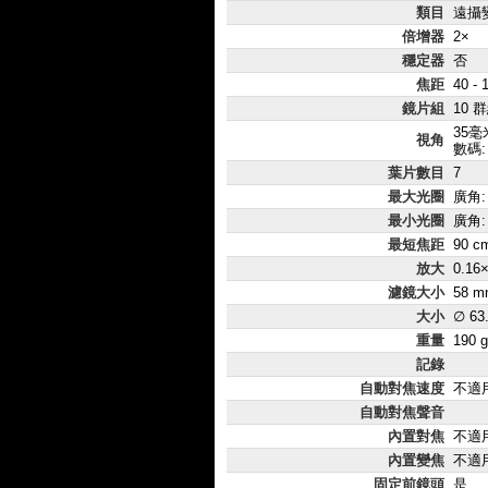
類目
遠攝
倍增器
2×
穩定器
否
焦距
40 -
鏡片組
10 
35毫
視角
數碼: 
葉片數目
7
最大光圈
廣角: 
最小光圈
廣角:
最短焦距
90 c
放大
0.16
濾鏡大小
58 m
大小
∅ 63
重量
190 g
記錄
自動對焦速度
不適
自動對焦聲音
內置對焦
不適
內置變焦
不適
固定前鏡頭
是