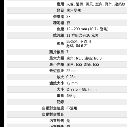
應用
人像, 近攝, 風景, 室內, 野外, 建築物
類目
廣角變焦
倍增器
2×
穩定器
否
焦距
12 - 200 mm (16.7× 變焦)
鏡片組
11 群組含有16 元素
35毫米: 不適用
視角
數碼: 84-6.2°
葉片數目
7
最大光圈
廣角: f/3.5 遠攝: f/6.3
最小光圈
廣角: f/22 遠攝: f/22
最短焦距
22 cm
放大
0.23×
濾鏡大小
72 mm
大小
∅ 77.5 × 99.7 mm
重量
455 g
記錄
自動對焦速度
不適用
自動對焦聲音
內置對焦
是
內置變焦
否