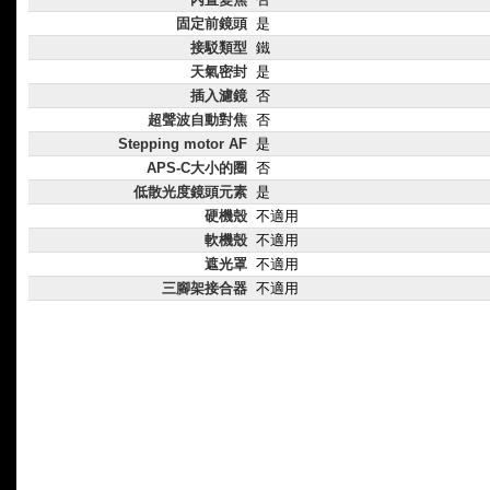
固定前鏡頭
是
接駁類型
鐵
天氣密封
是
插入濾鏡
否
超聲波自動對焦
否
Stepping motor AF
是
APS-C大小的圈
否
低散光度鏡頭元素
是
硬機殼
不適用
軟機殼
不適用
遮光罩
不適用
三腳架接合器
不適用