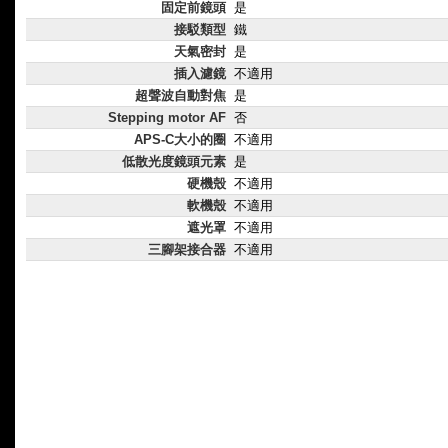
固定前鏡頭
是
接駁類型
鐵
天氣密封
是
插入濾鏡
不適用
超聲波自動對焦
是
Stepping motor AF
否
APS-C大小的圈
不適用
低散光度鏡頭元素
是
硬機殼
不適用
軟機殼
不適用
遮光罩
不適用
三腳架接合器
不適用