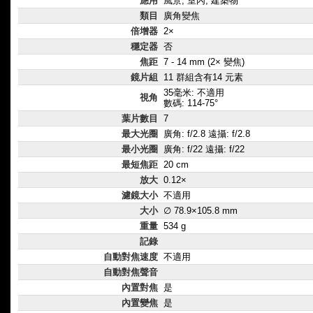
應用
風景, 室內, 建築物
類目
廣角變焦
倍增器
2×
穩定器
否
焦距
7 - 14 mm (2× 變焦)
鏡片組
11 群組含有14 元素
35毫米: 不適用
視角
數碼: 114-75°
葉片數目
7
最大光圈
廣角: f/2.8 遠攝: f/2.8
最小光圈
廣角: f/22 遠攝: f/22
最短焦距
20 cm
放大
0.12×
濾鏡大小
不適用
大小
∅ 78.9×105.8 mm
重量
534 g
記錄
自動對焦速度
不適用
自動對焦聲音
內置對焦
是
內置變焦
是