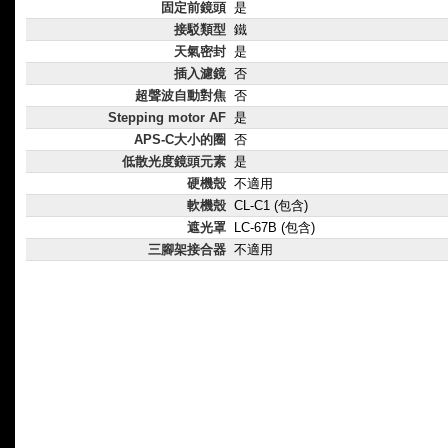
固定前鏡頭
是
接駁類型
鐵
天氣密封
是
插入濾鏡
否
超聲波自動對焦
否
Stepping motor AF
是
APS-C大小的圈
否
低散光度鏡頭元素
是
硬機殼
不適用
軟機殼
CL-C1 (包含)
遮光罩
LC-67B (包含)
三腳架接合器
不適用