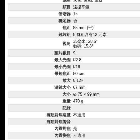
應用
人像, 運動, 風景
類目
遠攝平鏡
倍增器
1×
穩定器
否
焦距
85 mm (平)
鏡片組
8 群組含有12 元素
35毫米: 28.5°
視角
數碼: 15.8°
葉片數目
9
最大光圈
f/2.8
最小光圈
f/16
最短焦距
80 cm
放大
0.12×
濾鏡大小
67 mm
大小
∅ 75 × 99 mm
重量
470 g
記錄
自動對焦速度
不適用
自動對焦聲音
內置對焦
是
內置變焦
不適用