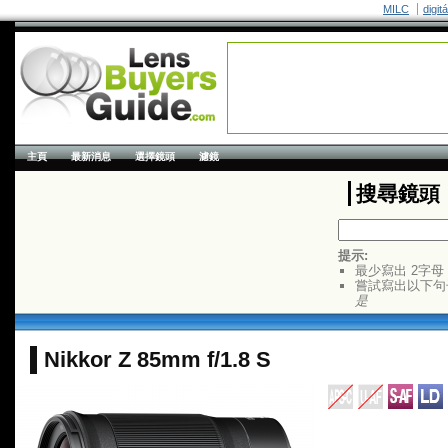
MILC
digit
主頁
最新消息
選擇鏡頭
濾鏡
搜尋鏡頭
提示:
最少寫出 2字母
嘗試寫出以下句
是
Nikkor Z 85mm f/1.8 S