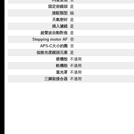
固定前鏡頭
是
接駁類型
鐵
天氣密封
是
插入濾鏡
是
超聲波自動對焦
是
Stepping motor AF
否
APS-C大小的圈
否
低散光度鏡頭元素
是
硬機殼
不適用
軟機殼
不適用
遮光罩
不適用
三腳架接合器
不適用