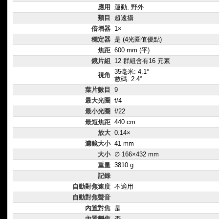
應用
運動, 野外
類目
超遠攝
倍增器
1×
穩定器
是 (4光圈值優點)
焦距
600 mm (平)
鏡片組
12 群組含有16 元素
35毫米: 4.1°
視角
數碼: 2.4°
葉片數目
9
最大光圈
f/4
最小光圈
f/22
最短焦距
440 cm
放大
0.14×
濾鏡大小
41 mm
大小
∅ 166×432 mm
重量
3810 g
記錄
自動對焦速度
不適用
自動對焦聲音
內置對焦
是
內置變焦
否