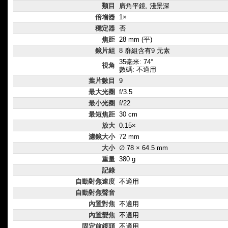
類目
廣角平鏡, 淺景深
倍增器
1×
穩定器
否
焦距
28 mm (平)
鏡片組
8 群組含有9 元素
35毫米: 74°
視角
數碼: 不適用
葉片數目
9
最大光圈
f/3.5
最小光圈
f/22
最短焦距
30 cm
放大
0.15×
濾鏡大小
72 mm
大小
∅ 78 × 64.5 mm
重量
380 g
記錄
自動對焦速度
不適用
自動對焦聲音
內置對焦
不適用
內置變焦
不適用
固定前鏡頭
不適用