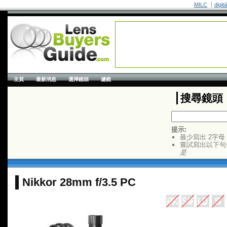
MILC
digit
主頁
最新消息
選擇鏡頭
濾鏡
搜尋鏡頭
提示:
最少寫出 2字母
嘗試寫出以下句
是
Nikkor 28mm f/3.5 PC