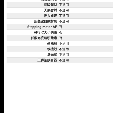
接駁類型
不適用
天氣密封
不適用
插入濾鏡
不適用
超聲波自動對焦
不適用
Stepping motor AF
否
APS-C大小的圈
否
低散光度鏡頭元素
否
硬機殼
不適用
軟機殼
不適用
遮光罩
不適用
三腳架接合器
不適用