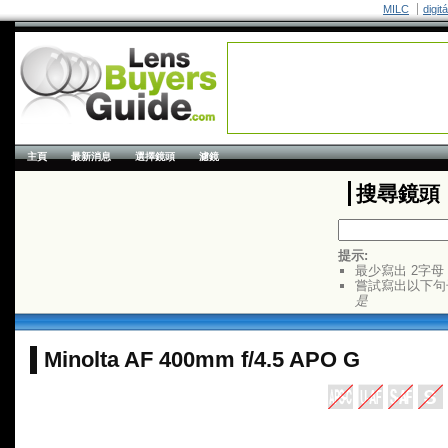
MILC
digit
主頁
最新消息
選擇鏡頭
濾鏡
搜尋鏡頭
提示:
最少寫出 2字母
嘗試寫出以下句
是
Minolta AF 400mm f/4.5 APO G