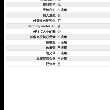
接駁類型
鐵
天氣密封
不適用
插入濾鏡
是
超聲波自動對焦
否
Stepping motor AF
否
APS-C大小的圈
否
低散光度鏡頭元素
不適用
硬機殼
不適用
軟機殼
不適用
遮光罩
不適用
三腳架接合器
不適用
已停產
是