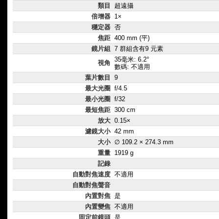
類目
超遠攝
倍增器
1×
穩定器
否
焦距
400 mm (平)
鏡片組
7 群組含有9 元素
35毫米: 6.2°
視角
數碼: 不適用
葉片數目
9
最大光圈
f/4.5
最小光圈
f/32
最短焦距
300 cm
放大
0.15×
濾鏡大小
42 mm
大小
∅ 109.2 × 274.3 mm
重量
1919 g
記錄
自動對焦速度
不適用
自動對焦聲音
內置對焦
是
內置變焦
不適用
固定前鏡頭
是