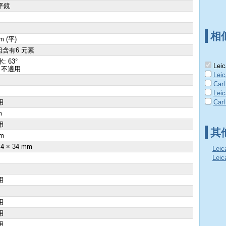
平鏡
相
m (平)
組含有6 元素
: 63°
Leic
 不適用
Lei
Carl
Lei
用
Carl
m
用
其
m
.4 × 34 mm
Lei
Lei
用
用
用
用