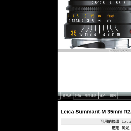
資料紙
評語
用者評語
配件
圖例
Leica Summarit-M 35mm f
可用的接環
Leic
應用
風景,