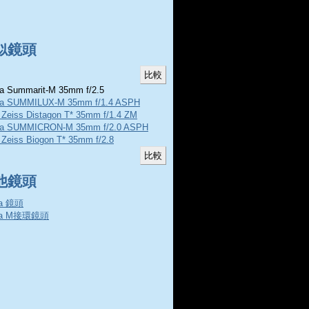
似鏡頭
a Summarit-M 35mm f/2.5
ca SUMMILUX-M 35mm f/1.4 ASPH
 Zeiss Distagon T* 35mm f/1.4 ZM
ca SUMMICRON-M 35mm f/2.0 ASPH
 Zeiss Biogon T* 35mm f/2.8
他鏡頭
ca 鏡頭
ca M接環鏡頭