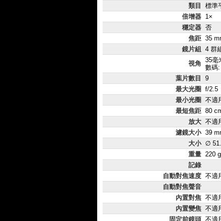
類目
標準
倍增器
1×
穩定器
否
焦距
35 m
鏡片組
4 群
35毫米
視角
數碼:
葉片數目
9
最大光圈
f/2.5
最小光圈
不適
最短焦距
80 c
放大
不適
濾鏡大小
39 m
大小
∅ 51
重量
220 g
記錄
自動對焦速度
不適
自動對焦聲音
內置對焦
不適
內置變焦
不適
固定前鏡頭
不適