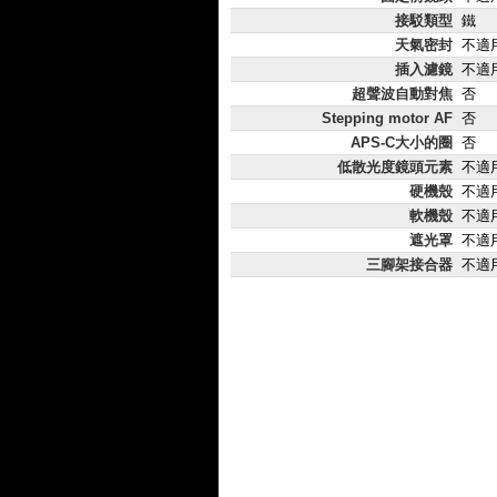
接駁類型
鐵
天氣密封
不適
插入濾鏡
不適
超聲波自動對焦
否
Stepping motor AF
否
APS-C大小的圈
否
低散光度鏡頭元素
不適
硬機殼
不適
軟機殼
不適
遮光罩
不適
三腳架接合器
不適