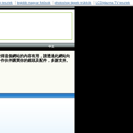
p tesztek
legjobb magyar fotósok
photoshop tippek-trükkök
LCD/plazma TV tesztek
中文
覺得這個網站的內容有用，請透過此網站向
合作伙伴購買你的鏡頭及配件，多謝支持。