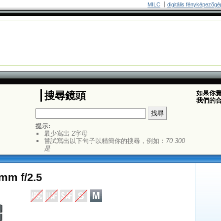
MILC
digitális fényképezõgé
如果你
搜尋鏡頭
我們的
提示:
最少寫出 2字母
嘗試寫出以下句子以精簡你的搜尋，例如：
70 300
是
mm f/2.5