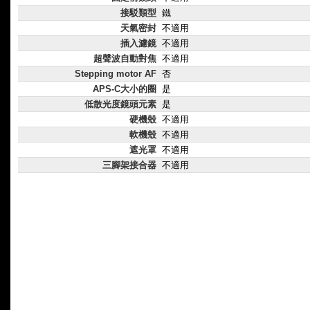
接駁類型
鐵
天氣密封
不適用
插入濾鏡
不適用
超聲波自動對焦
不適用
Stepping motor AF
否
APS-C大小的圈
是
低散光度鏡頭元素
是
硬機殼
不適用
軟機殼
不適用
遮光罩
不適用
三腳架接合器
不適用