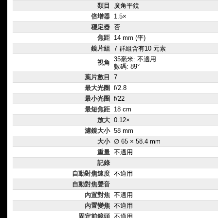
類目
廣角平鏡
倍增器
1.5×
穩定器
否
焦距
14 mm (平)
鏡片組
7 群組含有10 元素
35毫米: 不適用
視角
數碼: 89°
葉片數目
7
最大光圈
f/2.8
最小光圈
f/22
最短焦距
18 cm
放大
0.12×
濾鏡大小
58 mm
大小
∅ 65 × 58.4 mm
重量
不適用
記錄
自動對焦速度
不適用
自動對焦聲音
內置對焦
不適用
內置變焦
不適用
固定前鏡頭
不適用