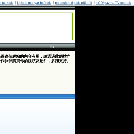
p tesztek
legjobb magyar fotósok
photoshop tippek-trükkök
LCD/plazma TV tesztek
中文
覺得這個網站的內容有用，請透過此網站向
合作伙伴購買你的鏡頭及配件，多謝支持。