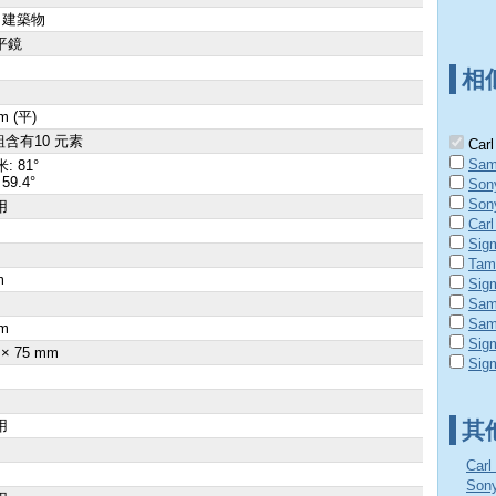
 建築物
平鏡
相
m (平)
組含有10 元素
Carl
Sam
: 81°
59.4°
Son
Son
用
Carl
Sig
Tam
m
Sig
×
Sam
Sam
m
Sig
 × 75 mm
Sig
用
其
Car
So