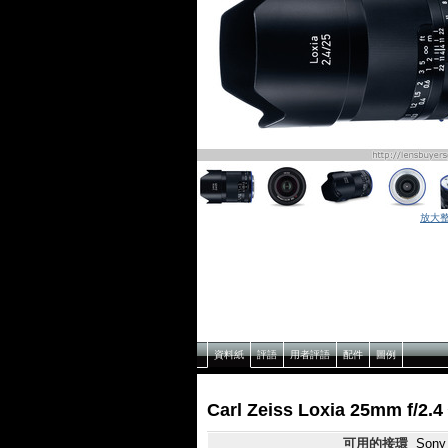
放大
資料紙
評語
用者評語
配件
圖例
Carl Zeiss Loxia 25mm f/
可用的接環
Sony