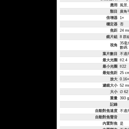
應用
風景,
類目
廣角
倍增器
1×
穩定器
否
焦距
24 m
鏡片組
8 群
35毫米
視角
數碼: 
葉片數目
不適
最大光圈
f/2.4
最小光圈
f/22
最短焦距
25 c
放大
0.16
濾鏡大小
52 m
大小
∅ 62
重量
393 g
記錄
自動對焦速度
不適
自動對焦聲音
內置對焦
是