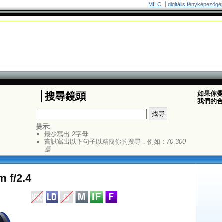
MILC
digitális fényképezõgé
如果你
搜尋鏡頭
我們的
提示:
最少寫出 2字母
嘗試寫出以下句子以精簡你的搜尋，例如：
70 300
是
 f/2.4