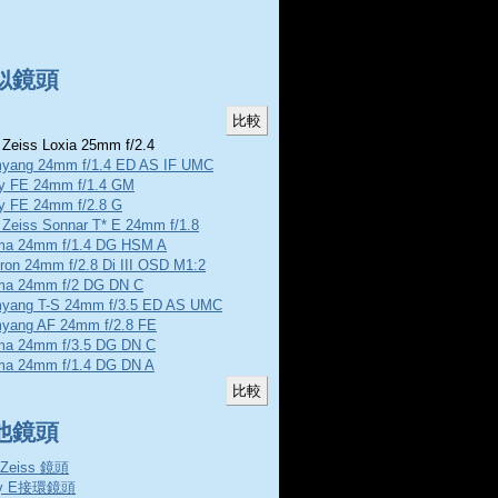
似鏡頭
 Zeiss Loxia 25mm f/2.4
yang 24mm f/1.4 ED AS IF UMC
y FE 24mm f/1.4 GM
y FE 24mm f/2.8 G
 Zeiss Sonnar T* E 24mm f/1.8
ma 24mm f/1.4 DG HSM A
ron 24mm f/2.8 Di III OSD M1:2
ma 24mm f/2 DG DN C
yang T-S 24mm f/3.5 ED AS UMC
yang AF 24mm f/2.8 FE
ma 24mm f/3.5 DG DN C
ma 24mm f/1.4 DG DN A
他鏡頭
l Zeiss 鏡頭
ny E接環鏡頭