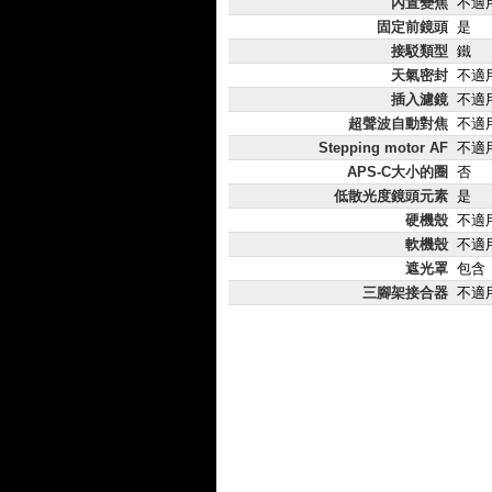
內置變焦
不適
固定前鏡頭
是
接駁類型
鐵
天氣密封
不適
插入濾鏡
不適
超聲波自動對焦
不適
Stepping motor AF
不適
APS-C大小的圈
否
低散光度鏡頭元素
是
硬機殼
不適
軟機殼
不適
遮光罩
包含
三腳架接合器
不適