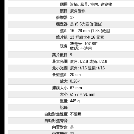
應用
近攝, 風景, 室內, 建築物
類目
廣角變焦
倍增器
1×
穩定器
是 (5.5光圈值優點)
焦距
16 - 28 mm (1.8× 變焦)
鏡片組
13 群組含有16 元素
35毫米: 107-88°
視角
數碼: 不適用
葉片數目
9
最大光圈
廣角: f/2.8 遠攝: f/2.8
最小光圈
廣角: f/16 遠攝: f/16
最短焦距
20 cm
放大
0.26×
濾鏡大小
67 mm
大小
∅ 77 × 91 mm
重量
445 g
記錄
自動對焦速度
不適用
自動對焦聲音
內置對焦
是
內置變焦
否