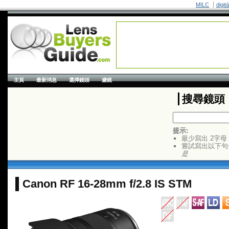
MILC
digit
主頁
最新消息
選擇鏡頭
濾鏡
搜尋鏡頭
提示:
最少寫出 2字母
嘗試寫出以下句
是
Canon RF 16-28mm f/2.8 IS STM