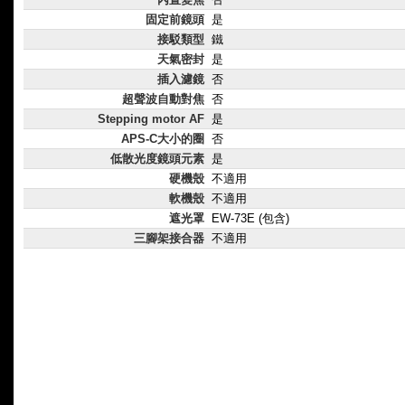
固定前鏡頭
是
接駁類型
鐵
天氣密封
是
插入濾鏡
否
超聲波自動對焦
否
Stepping motor AF
是
APS-C大小的圈
否
低散光度鏡頭元素
是
硬機殼
不適用
軟機殼
不適用
遮光罩
EW-73E (包含)
三腳架接合器
不適用