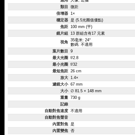
應用
人像, 近攝
類目
微距
倍增器
1×
穩定器
是 (5.5光圈值優點)
焦距
100 mm (平)
鏡片組
13 群組含有17 元素
35毫米: 24°
視角
數碼: 不適用
葉片數目
9
最大光圈
f/2.8
最小光圈
f/32
最短焦距
26 cm
放大
1.4×
濾鏡大小
67 mm
大小
∅ 81.5 × 148 mm
重量
730 g
記錄
自動對焦速度
不適用
自動對焦聲音
內置對焦
是
內置變焦
否