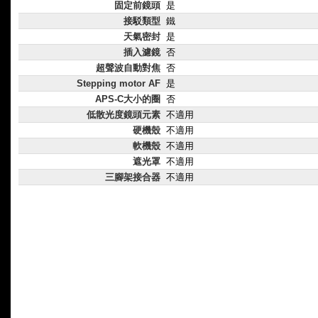
固定前鏡頭
是
接駁類型
鐵
天氣密封
是
插入濾鏡
否
超聲波自動對焦
否
Stepping motor AF
是
APS-C大小的圈
否
低散光度鏡頭元素
不適用
硬機殼
不適用
軟機殼
不適用
遮光罩
不適用
三腳架接合器
不適用