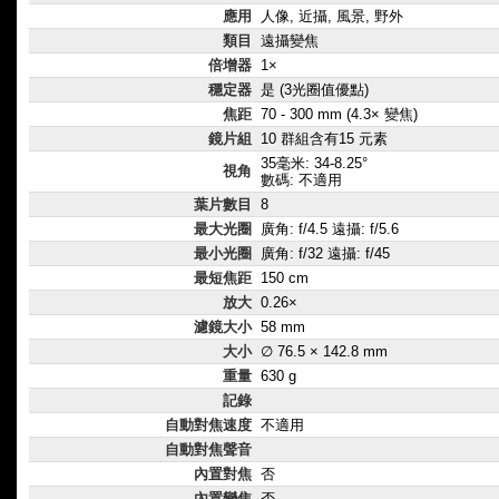
應用
人像, 近攝, 風景, 野外
類目
遠攝變焦
倍增器
1×
穩定器
是 (3光圈值優點)
焦距
70 - 300 mm (4.3× 變焦)
鏡片組
10 群組含有15 元素
35毫米: 34-8.25°
視角
數碼: 不適用
葉片數目
8
最大光圈
廣角: f/4.5 遠攝: f/5.6
最小光圈
廣角: f/32 遠攝: f/45
最短焦距
150 cm
放大
0.26×
濾鏡大小
58 mm
大小
∅ 76.5 × 142.8 mm
重量
630 g
記錄
自動對焦速度
不適用
自動對焦聲音
內置對焦
否
內置變焦
否