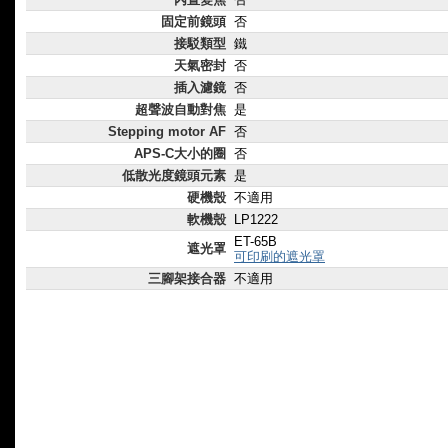
固定前鏡頭
否
接駁類型
鐵
天氣密封
否
插入濾鏡
否
超聲波自動對焦
是
Stepping motor AF
否
APS-C大小的圈
否
低散光度鏡頭元素
是
硬機殼
不適用
軟機殼
LP1222
ET-65B
遮光罩
可印刷的遮光罩
三腳架接合器
不適用